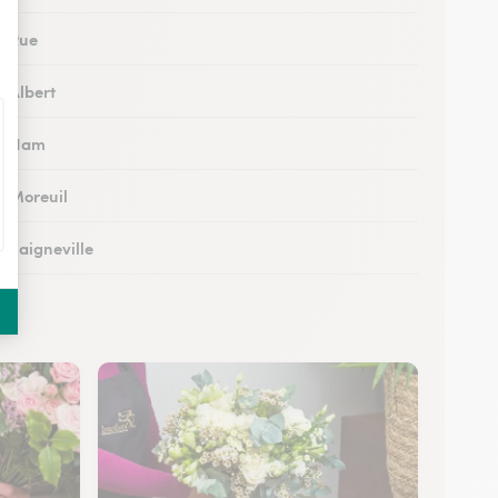
à Rue
à Albert
 à Ham
à Moreuil
à Saigneville
à Airaines
à Corbie