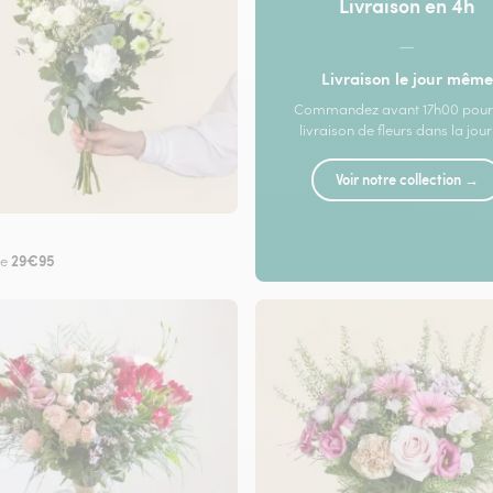
Livraison en 4h
—
Livraison le jour même
Commandez avant 17h00 pour
livraison de fleurs dans la jou
Voir notre collection →
29€95
de