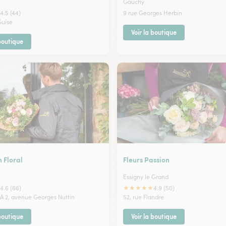
Gauchy
4.5 (44)
9 rue Georges Herbin
Guise
Voir la boutique
 boutique
 Floral
Fleurs Passion
Essigny le Grand
★
★
★
★
★
4.6 (66)
4.9 (50)
A 2, avenue Georges Nuttin
52, rue Flandre
 boutique
Voir la boutique