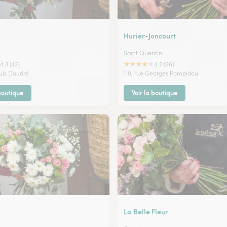
r
Hurier-Joncourt
Saint Quentin
★
★
★
★
★
4.3 (42)
4.2 (26)
ouis Daudré
110, rue Georges Pompidou
 boutique
Voir la boutique
La Belle Fleur