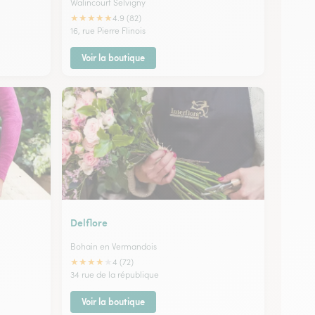
Walincourt Selvigny
★
★
★
★
★
4.9 (82)
16, rue Pierre Flinois
Voir la boutique
Delflore
Bohain en Vermandois
★
★
★
★
★
4 (72)
34 rue de la république
Voir la boutique