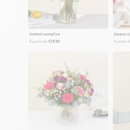
Instant complice
Joyeux a
52€95
À partir de
À partir 