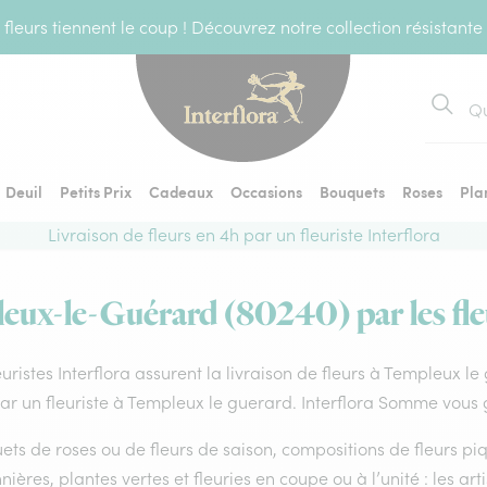
fleurs tiennent le coup ! Découvrez notre collection résistante
Recher
Deuil
Petits Prix
Cadeaux
Occasions
Bouquets
Roses
Pla
Livraison de fleurs en 4h par un fleuriste Interflora
leux-le-Guérard (80240) par les fleu
euristes Interflora assurent la livraison de fleurs à Templeux l
par un fleuriste à Templeux le guerard. Interflora Somme vous 
ts de roses ou de fleurs de saison, compositions de fleurs piq
nières, plantes vertes et fleuries en coupe ou à l’unité : les ar