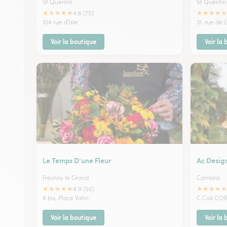
St Quentin
St Quentin
★
★
★
★
★
★
★
★
★
★
4.6 (75)
104 rue d'Isle
31, rue de 
Voir la boutique
Voir la
Le Temps D’une Fleur
Ac Design
Fresnoy le Grand
Cambrai
★
★
★
★
★
★
★
★
★
★
4.9 (56)
8 bis, Place Vatin
C.Cial COR
Voir la boutique
Voir la