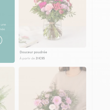
 une
rnée
Douceur poudrée
31€95
À partir de