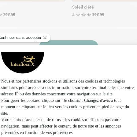
Soleil d'été
29€95
39€95
de
À partir de
Faire livrer des fleurs
euriste Interflora à Templeux-le-Guérard et dan
Les fle
Fleuristes
Fleuristes 
Fleuristes 