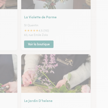
La Violette de Parme
St Quentin
★
★
★
★
★
4.5 (110)
63, rue Emile Zola
Voir la boutique
Le Jardin D’helene