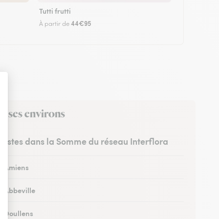
Tutti frutti
44€95
À partir de
s ses environs
uristes dans la Somme du réseau Interflora
 à Amiens
à Abbeville
à Doullens