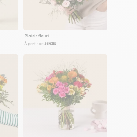
Plaisir fleuri
36€95
À partir de