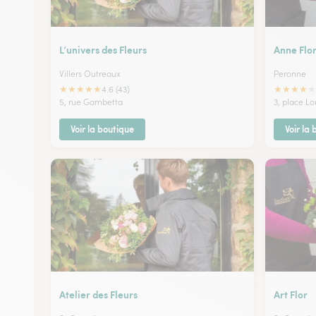
L’univers des Fleurs
Anne Flo
Villers Outreaux
Peronne
★
★
★
★
★
★
★
★
★
★
4.6 (43)
5, rue Gambetta
3, place L
Voir la boutique
Voir la
Atelier des Fleurs
Art Flor