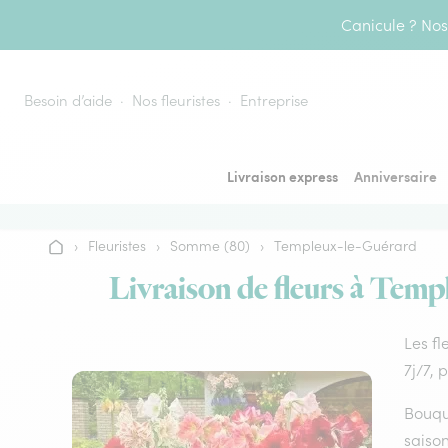
Aller au contenu
Canicule ? Nos 
Besoin d’aide
Nos fleuristes
Entreprise
Livraison express
Anniversaire
›
Fleuristes
›
Somme (80)
›
Templeux-le-Guérard
Accueil
Livraison de fleurs à Temp
Les fl
7j/7, 
Bouque
saison