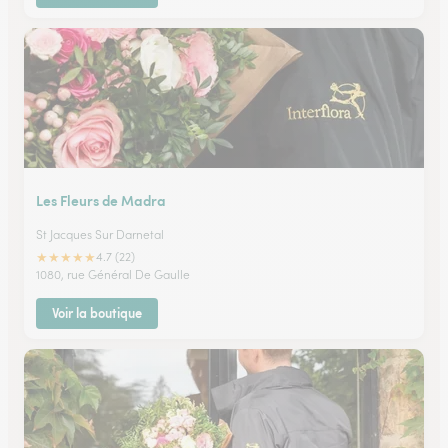
Les Fleurs de Madra
St Jacques Sur Darnetal
★
★
★
★
★
4.7 (22)
1080, rue Général De Gaulle
Voir la boutique