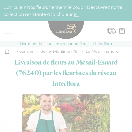
Aller au contenu
Canicule ? Nos fleurs tiennent le coup ! Découvrez notre
collection résistante à la chaleur
ici
Livraison de fleurs en 4h par un fleuriste Interflora
›
Fleuristes
›
Seine-Maritime (76)
›
Le Mesnil-Esnard
Accueil
Livraison de fleurs au Mesnil-Esnard
(76240) par les fleuristes du réseau
Interflora