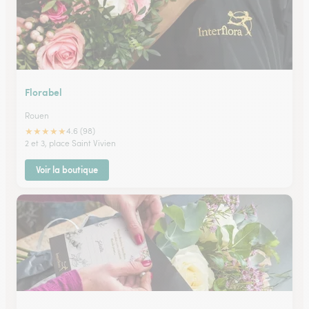
Florabel
Rouen
★
★
★
★
★
4.6 (98)
2 et 3, place Saint Vivien
Voir la boutique