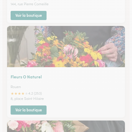
144, rue Pierre Corneille
Voir la boutique
Fleurs O Naturel
Rouen
★
★
★
★
★
4.2 (253)
8, place Saint Hilaire
Voir la boutique