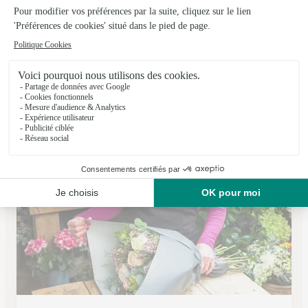
L’osmose
Isneauville
★
★
★
★
★
4.2 (50)
509, Contre Allée Route de Neufchatel
Voir la boutique