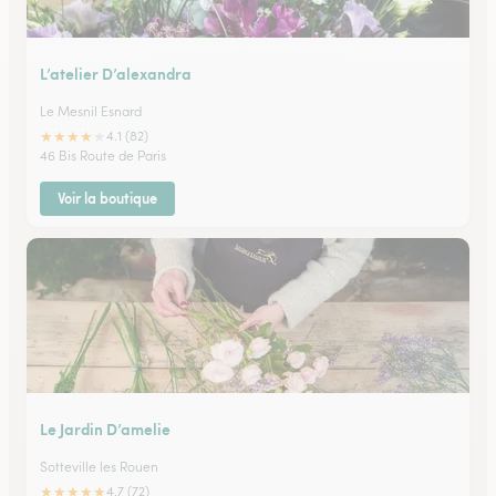
L’atelier D’alexandra
Le Mesnil Esnard
★
★
★
★
★
4.1 (82)
46 Bis Route de Paris
Voir la boutique
Le Jardin D’amelie
Sotteville les Rouen
★
★
★
★
★
4.7 (72)