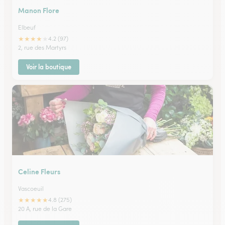
Manon Flore
Elbeuf
★
★
★
★
★
4.2 (97)
2, rue des Martyrs
Voir la boutique
Celine Fleurs
Vascoeuil
★
★
★
★
★
4.8 (275)
20 A, rue de la Gare