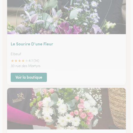
Le Sourire D’une Fleur
Elbeuf
★
★
★
★
★
4.1 (14)
30 rue des Martyrs
Voir la boutique