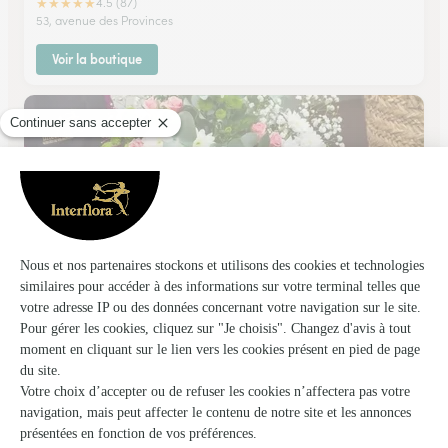
★
★
★
★
★
4.5 (87)
53, avenue des Provinces
Voir la boutique
L’atelier Colbert
Mont Saint Aignan
★
★
★
★
★
4.5 (124)
16, place Colbert
Voir la boutique