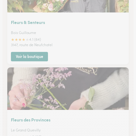
Fleurs & Senteurs
Bois Guillaume
★
★
★
★
★
4.1 (64)
3147, route de Neufchatel
Voir la boutique
Fleurs des Provinces
Le Grand Quevilly