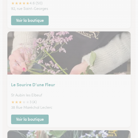
★
★
★
★
★
4.6 (50)
92, rue Saint-Georges
Voir la boutique
Le Sourire D’une Fleur
St Aubin les Elbeuf
★
★
★
★
★
3 (4)
38 Rue Maréchal Leclerc
Voir la boutique