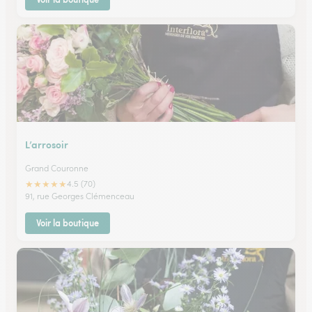
L’arrosoir
Grand Couronne
★
★
★
★
★
4.5 (70)
91, rue Georges Clémenceau
Voir la boutique