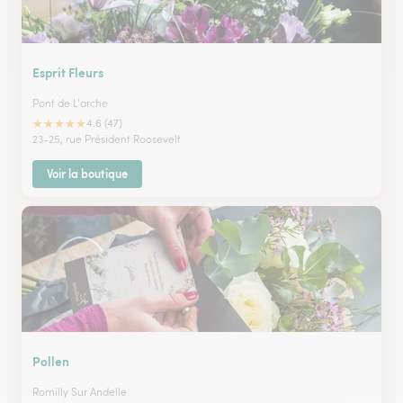
Esprit Fleurs
Pont de L'arche
★
★
★
★
★
4.6 (47)
23-25, rue Président Roosevelt
Voir la boutique
Pollen
Romilly Sur Andelle