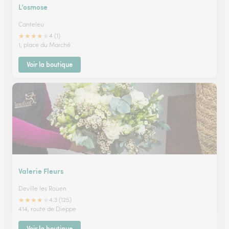
L’osmose
Canteleu
★
★
★
★
★
4 (1)
1, place du Marché
Voir la boutique
Valerie Fleurs
Deville les Rouen
★
★
★
★
★
4.3 (125)
414, route de Dieppe
Voir la boutique