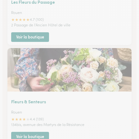
Les Fleurs du Passage
Rouen
★
★
★
★
★
4.7 (100)
2 Passage de l'Ancien Hôtel de ville
Voir la boutique
Fleurs & Senteurs
Rouen
★
★
★
★
★
4.4 (139)
134bis, avenue des Martyrs de la Résistance
Voir la boutique