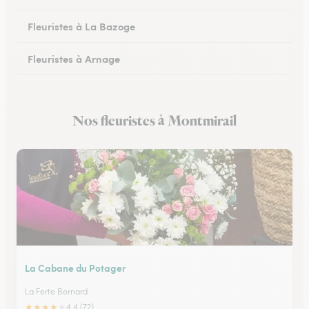
Fleuristes à La Bazoge
Fleuristes à Arnage
Fleuristes au Lude
Nos fleuristes à Montmirail
Fleuristes à Conlie
La Cabane du Potager
La Ferte Bernard
★
★
★
★
★
4.4 (72)