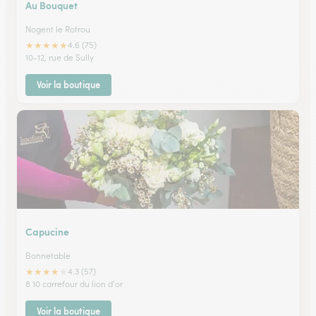
Au Bouquet
Nogent le Rotrou
★
★
★
★
★
4.6 (75)
10-12, rue de Sully
Voir la boutique
Capucine
Bonnetable
★
★
★
★
★
4.3 (57)
8 10 carrefour du lion d'or
Voir la boutique