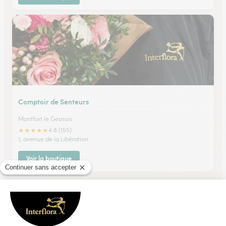
Comptoir de Senteurs
Montfort le Gesnois
★
★
★
★
★
4.8 (155)
1, avenue de la Libération
Voir la boutique
Ils ont fait livrer des fleurs ou une plante à