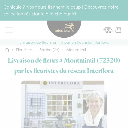
Aller au contenu
Canicule ? Nos fleurs tiennent le coup ! Découvrez notre
collection résistante à la chaleur
ici
Livraison de fleurs en 4h par un fleuriste Interflora
›
Fleuristes
›
Sarthe (72)
›
Montmirail
Accueil
Livraison de fleurs à Montmirail (72320)
par les fleuristes du réseau Interflora