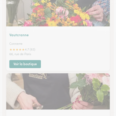
Vautcranne
Connerre
★
★
★
★
★
4.7 (63)
66, rue de Paris
Voir la boutique