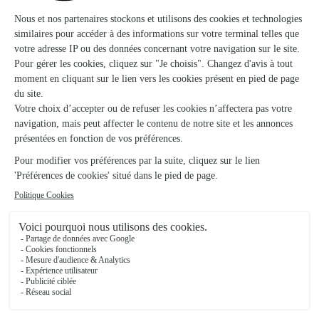
Montmirail
★
★
★
★
★
Très bon site
Très bon site. RAS.
17/01/2026
★
★
★
★
★
Satisfaite
Satisfaite
28/02/2026
★
★
★
★
★