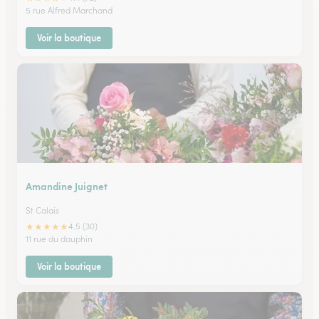
5 rue Alfred Marchand
Voir la boutique
Amandine Juignet
St Calais
★
★
★
★
★
4.5 (30)
11 rue du dauphin
Voir la boutique