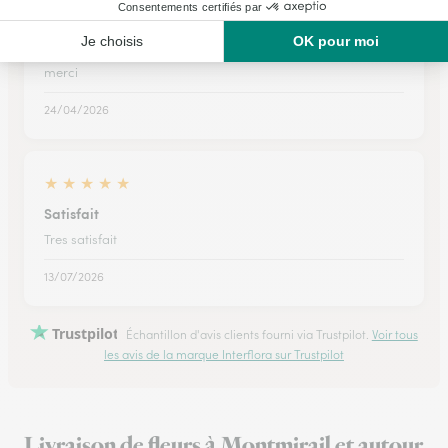
J’ai du dans l’urgence préparer un…
J’ai du dans l’urgence préparer un envoi sur un cimetière dans
le Nord .. tout s’est bien déroulé.. à l’heure.. belle préparation..
merci
24/04/2026
★
★
★
★
★
Satisfait
Tres satisfait
13/07/2026
Trustpilot
Échantillon d'avis clients fourni via Trustpilot.
Voir tous
les avis de la marque Interflora sur Trustpilot
Livraison de fleurs à Montmirail et autour