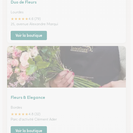
Duo de Fleurs
Lourdes
★
★
★
★
★
4.6 (79)
25, avenue Alexandre Marqui
Voir la boutique
Fleurs & Elegance
Bordes
★
★
★
★
★
4.8 (32)
Parc d'activité Clément Ader
Voir la boutique