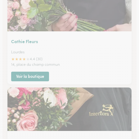
Cathie Fleurs
Lourdes
★
★
★
★
★
4.4 (30)
14, place du champ commun
Voir la boutique