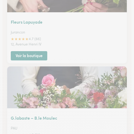
Fleurs Lapuyade
Jurancon
★
★
★
★
★
4.7 (66)
12, Avenue Henri IV
Voir la boutique
G.labaste – B.le Moulec
PAU