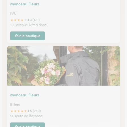
Monceau Fleurs
PAU
★
★
★
★
★
4.3 (129)
150 avenue Alfred Nobel
Voir la boutique
Monceau Fleurs
Billere
★
★
★
★
★
4.5 (240)
56 route de Bayonne
Voir la boutique