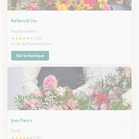
Reflets D’iris
Nay Bourdettes
★
★
★
★
★
4.7 (33)
4, rue du Maréchal Foch
Voir la boutique
Josy Fleurs
Arudy
★
★
★
★
★
4.7 (87)