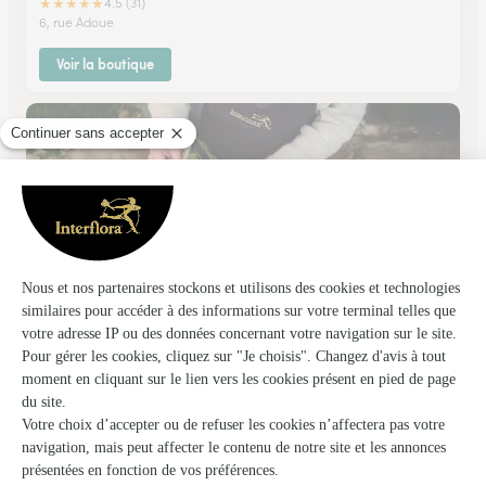
★
★
★
★
★
4.5 (31)
6, rue Adoue
Voir la boutique
Mil’fleurs
PAU
★
★
★
★
★
4.9 (7)
avenue du Chanoine Galharet
Voir la boutique