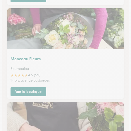
Monceau Fleurs
Soumoulou
★
★
★
★
★
4.5 (59)
14 bis, avenue Lasbordes
Voir la boutique