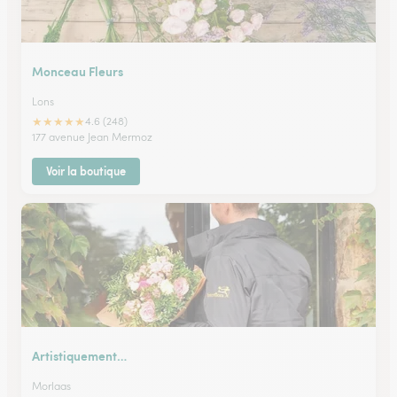
Monceau Fleurs
Lons
★
★
★
★
★
4.6 (248)
177 avenue Jean Mermoz
Voir la boutique
Artistiquement…
Morlaas