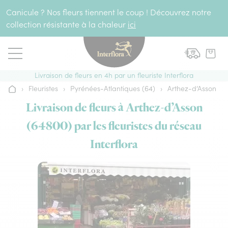
Aller au contenu
Canicule ? Nos fleurs tiennent le coup ! Découvrez notre
collection résistante à la chaleur
ici
Livraison de fleurs en 4h par un fleuriste Interflora
›
Fleuristes
›
Pyrénées-Atlantiques (64)
›
Arthez-d’Asson
Accueil
Livraison de fleurs à Arthez-d’Asson
(64800) par les fleuristes du réseau
Interflora