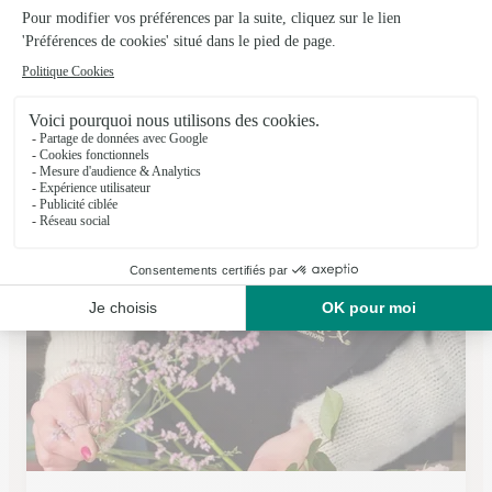
Mikedelacaze Cote Fleuri
PAU
★
★
★
★
★
4.6 (156)
70, bvd Tourasse
Voir la boutique