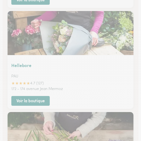
Hellebore
PAU
★
★
★
★
★
4.7 (127)
172 - 174 avenue Jean Mermoz
Voir la boutique