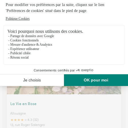
Au Coin Fleuri
Lievin
★
★
★
★
★
4.5 (76)
38, rue Michelet
Voir la boutique
La Vie en Rose
Allouagne
★
★
★
★
★
4.3 (32)
13, rue Roger Salengro