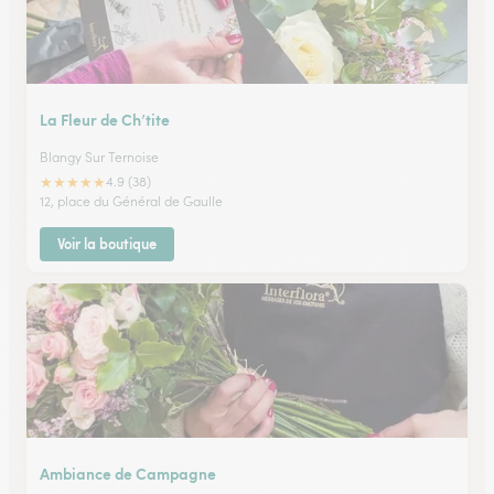
La Fleur de Ch’tite
Blangy Sur Ternoise
★
★
★
★
★
4.9 (38)
12, place du Général de Gaulle
Voir la boutique
Ambiance de Campagne