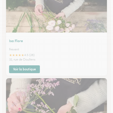
Isa Flore
Frevent
★
★
★
★
★
4.5 (28)
32, rue de Doullens
Voir la boutique