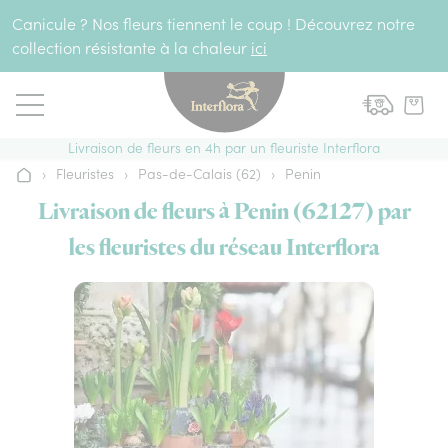
Aller au contenu
Canicule ? Nos fleurs tiennent le coup ! Découvrez notre
collection résistante à la chaleur
ici
Livraison de fleurs en 4h par un fleuriste Interflora
›
Fleuristes
›
Pas-de-Calais (62)
›
Penin
Accueil
Livraison de fleurs à Penin (62127) par
les fleuristes du réseau Interflora