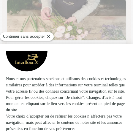
Les Jolies Fleurs
Doullens
★
★
★
★
★
4.8 (61)
34 rue du commandement unique
Voir la boutique