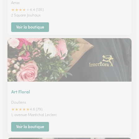
Arras
★
★
★
★
★
4.4 (135)
2 Square Jouhaux
Voir la boutique
Art Floral
Doullens
★
★
★
★
★
4.6 (79)
1, avenue Maréchal Leclerc
Voir la boutique