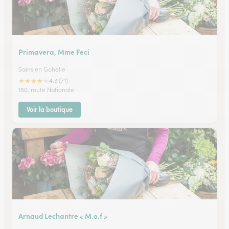
Primavera, Mme Feci
Sains en Gohelle
★
★
★
★
★
4.3 (71)
180, route Nationale
Voir la boutique
Arnaud Lechantre « M.o.f »