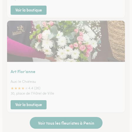
Voir la boutique
Art Flor’anne
Auxi le Chateau
★
★
★
★
★
4.4 (26)
30, place de l'Hôtel de Ville
Voir la boutique
Voir tous les fleuristes à Penin