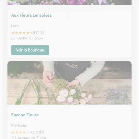
Aux Fleurs Lensoises
Lens
★
★
★
★
★
4.9 (145)
98 rue René Lanoy
Voir la boutique
Europe Fleurs
Mericourt
★
★
★
★
★
4.2 (292)
151, avenue de Floha