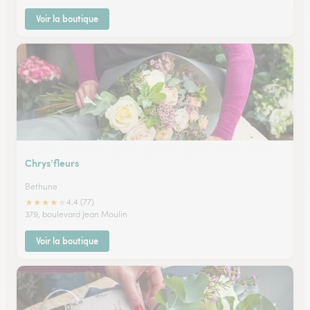
Voir la boutique
Chrys’fleurs
Bethune
★
★
★
★
★
4.4 (77)
379, boulevard Jean Moulin
Voir la boutique