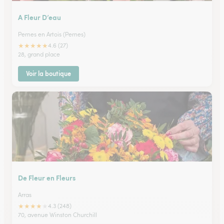
A Fleur D’eau
Pernes en Artois (Pernes)
★
★
★
★
★
4.6 (27)
28, grand place
Voir la boutique
De Fleur en Fleurs
Arras
★
★
★
★
★
4.3 (248)
70, avenue Winston Churchill