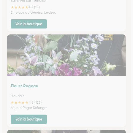
Saint Pol Sur Ternoise
★
★
★
★
★
4.7 (19)
21, place du Général Leclerc
Voir la boutique
Fleurs Rogeau
Houdain
★
★
★
★
★
4.5 (123)
39, rue Roger Salengro
Voir la boutique