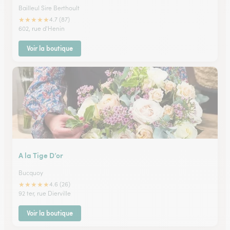
Bailleul Sire Berthoult
★
★
★
★
★
4.7 (87)
602, rue d'Henin
Voir la boutique
A la Tige D’or
Bucquoy
★
★
★
★
★
4.6 (26)
92 ter, rue Dierville
Voir la boutique