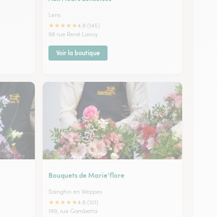
Lens
★
★
★
★
★
4.9 (145)
98 rue René Lanoy
Voir la boutique
Bouquets de Marie’flore
Sainghin en Weppes
★
★
★
★
★
4.6 (101)
199, rue Gambetta