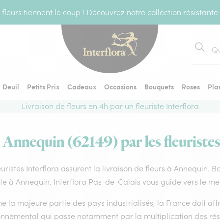
fleurs tiennent le coup ! Découvrez notre collection résistante
Recher
Deuil
Petits Prix
Cadeaux
Occasions
Bouquets
Roses
Pla
Livraison de fleurs en 4h par un fleuriste Interflora
à Annequin (62149) par les fleuristes
euristes Interflora assurent la livraison de fleurs à Annequin. B
ste à Annequin. Interflora Pas-de-Calais vous guide vers le me
la majeure partie des pays industrialisés, la France doit affro
onnemental qui passe notamment par la multiplication des rése