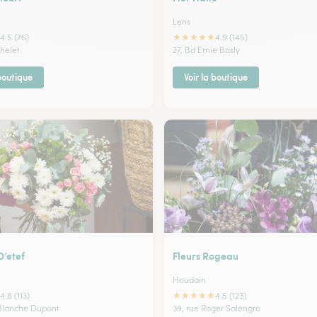
Lens
★
★
★
★
★
4.5 (76)
4.9 (145)
chelet
27, Bd Emie Basly
 boutique
Voir la boutique
D’etef
Fleurs Rogeau
Houdain
★
★
★
★
★
4.8 (113)
4.5 (123)
 Blanche Dupont
39, rue Roger Salengro