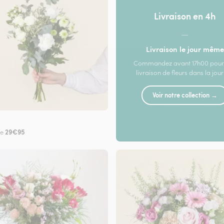
Livraison en 4h
—
Livraison le jour même
Commandez avant 17h00 pour
livraison de fleurs dans la jou
Voir notre collection →
29€95
de