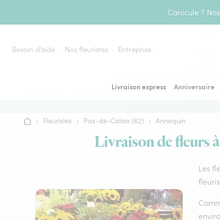
Aller au contenu
Canicule ? Nos 
Besoin d’aide
Nos fleuristes
Entreprise
Livraison express
Anniversaire
›
Fleuristes
›
Pas-de-Calais (62)
›
Annequin
Accueil
Livraison de fleurs 
Les fl
fleuri
Comme 
envir