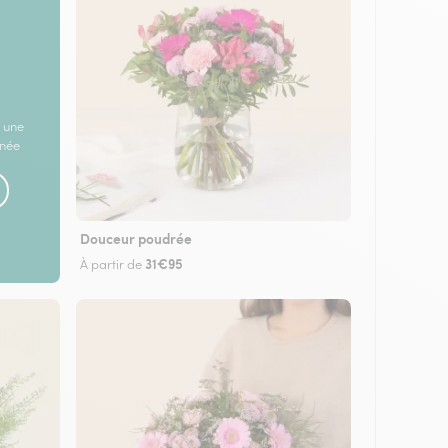
 une
rnée
Douceur poudrée
31€95
À partir de