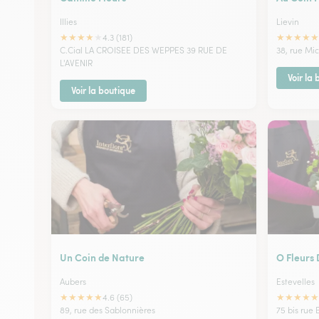
Illies
Lievin
★
★
★
★
★
★
★
★
★
★
4.3 (181)
C.Cial LA CROISEE DES WEPPES 39 RUE DE
38, rue Mi
L'AVENIR
Voir la
Voir la boutique
Un Coin de Nature
O Fleurs 
Aubers
Estevelles
★
★
★
★
★
★
★
★
★
★
4.6 (65)
89, rue des Sablonnières
75 bis rue