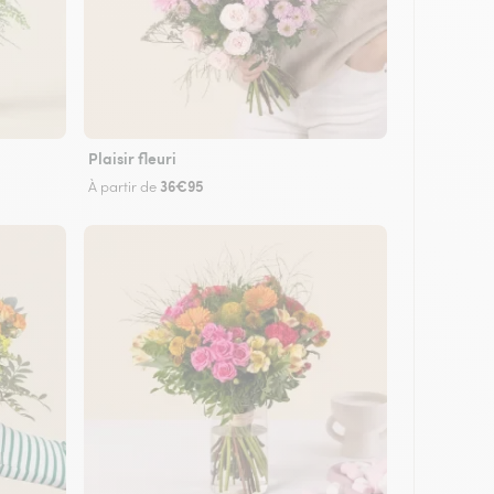
Plaisir fleuri
36€95
À partir de