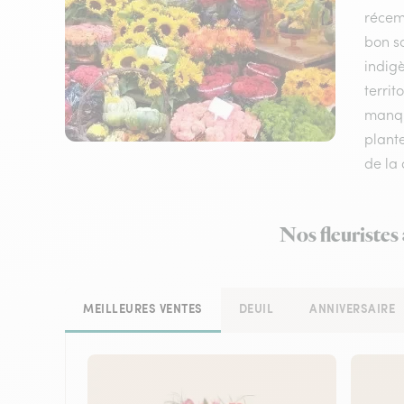
récem
bon sc
indigè
territ
manque
plant
de la 
Nos fleuristes
MEILLEURES VENTES
DEUIL
ANNIVERSAIRE