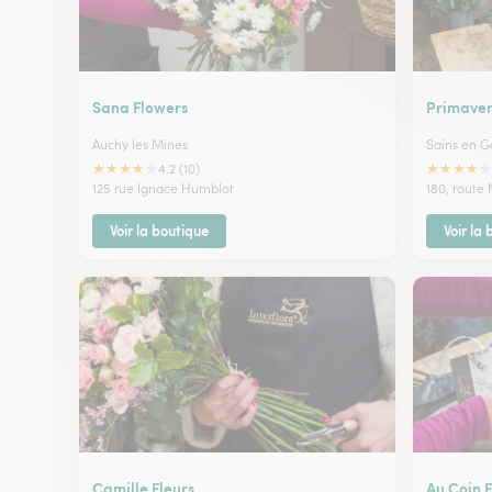
Sana Flowers
Primaver
Auchy les Mines
Sains en G
★
★
★
★
★
★
★
★
★
★
4.2 (10)
125 rue Ignace Humblot
180, route 
Voir la boutique
Voir la
Camille Fleurs
Au Coin F