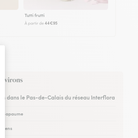
Tutti frutti
44€95
À partir de
environs
stes dans le Pas-de-Calais du réseau Interflora
 à Bapaume
à Lens