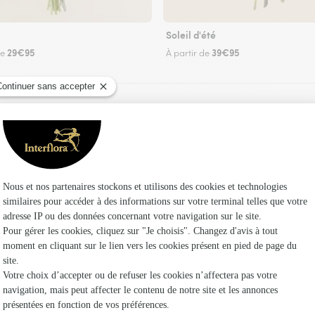
Soleil d'été
29€95
39€95
de
À partir de
Faire livrer des fleurs
 un fleuriste Interflora à Annequin et dans ses 
Les fleuri
Fleuristes
Fleuristes 