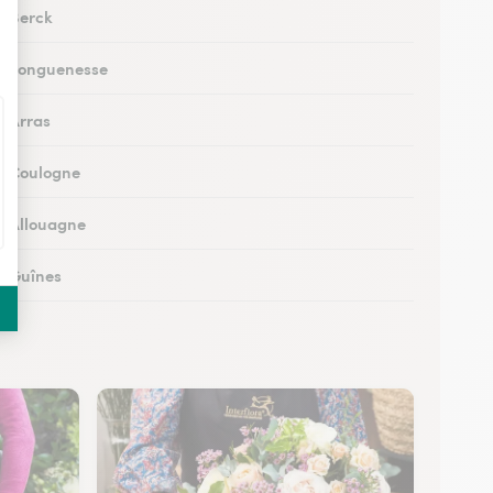
à Berck
 à Longuenesse
à Arras
 à Coulogne
 à Allouagne
 à Guînes
 à Méricourt
 à Rang-du-Fliers