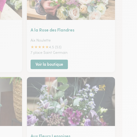
A la Rose des Flandres
Aix Noulette
★
★
★
★
★
4.5 (53)
7 place Saint Germain
Voir la boutique
Aux Fleurs Lensoises