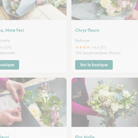
a, Mme Feci
Chrys’fleurs
ohelle
Bethune
★
★
★
★
★
4.3 (71)
4.4 (77)
Nationale
379, boulevard Jean Moulin
 boutique
Voir la boutique
leuri
Flor Halle