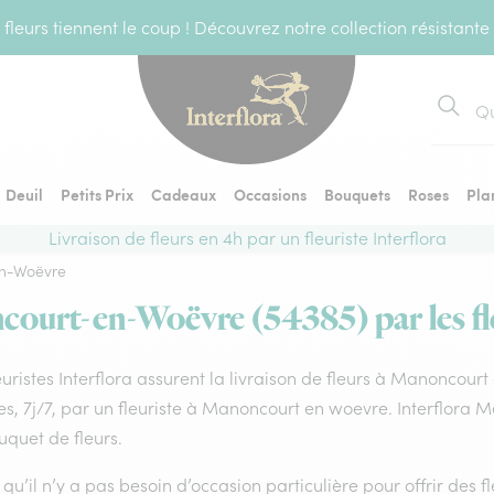
fleurs tiennent le coup ! Découvrez notre collection résistante
Recher
Deuil
Petits Prix
Cadeaux
Occasions
Bouquets
Roses
Pla
Livraison de fleurs en 4h par un fleuriste Interflora
n-Woëvre
court-en-Woëvre (54385) par les fle
euristes Interflora assurent la livraison de fleurs à Manoncour
s, 7j/7, par un fleuriste à Manoncourt en woevre. Interflora M
uquet de fleurs.
qu’il n’y a pas besoin d’occasion particulière pour offrir des f