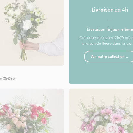
Livraison en 4h
—
Livraison le jour même
Commandez avant 17h00 pour
livraison de fleurs dans la jou
Voir notre collection →
29€95
de