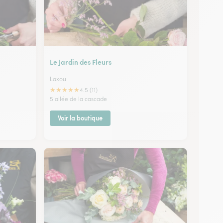
Le Jardin des Fleurs
Laxou
★
★
★
★
★
4.5 (11)
5 allée de la cascade
Voir la boutique