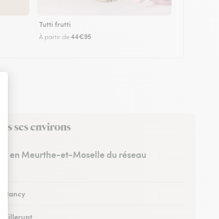
Tutti frutti
44€95
À partir de
ns ses environs
stes en Meurthe-et-Moselle du réseau
 à Nancy
à Villerupt