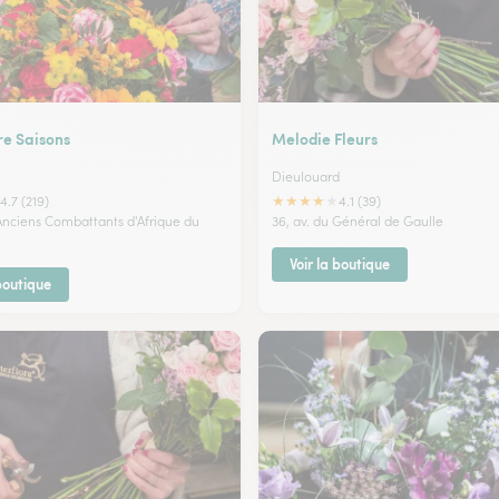
re Saisons
Melodie Fleurs
Dieulouard
★
★
★
★
★
4.7 (219)
4.1 (39)
 Anciens Combattants d'Afrique du
36, av. du Général de Gaulle
Voir la boutique
 boutique