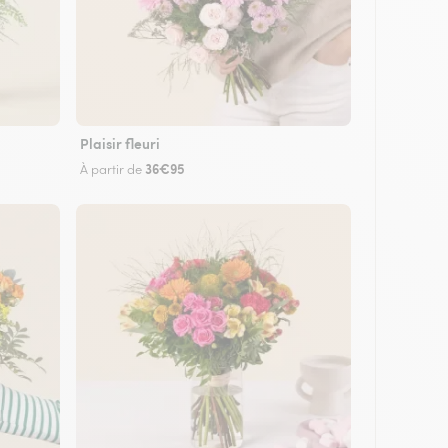
Plaisir fleuri
36€95
À partir de