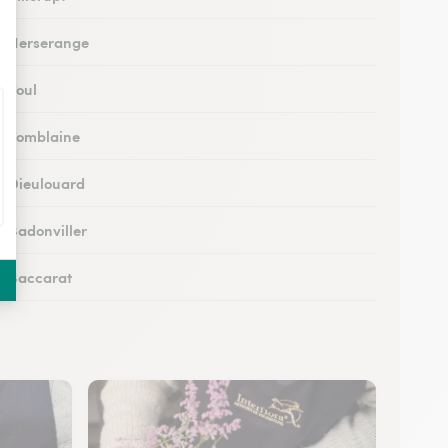
 à Herserange
à Toul
 à Tomblaine
 à Dieulouard
à Badonviller
 à Baccarat
 à Piennes
 à Longwy