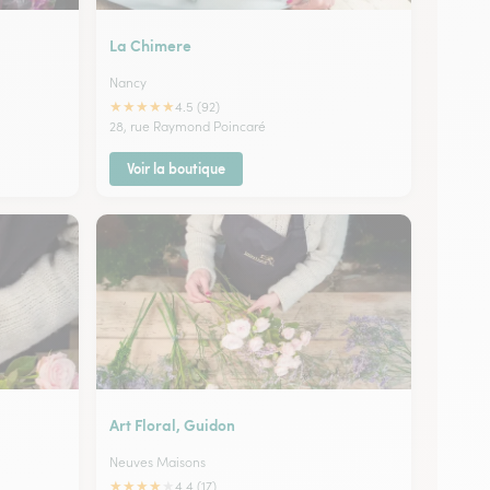
La Chimere
Nancy
★
★
★
★
★
4.5 (92)
28, rue Raymond Poincaré
Voir la boutique
Art Floral, Guidon
Neuves Maisons
★
★
★
★
★
4.4 (17)