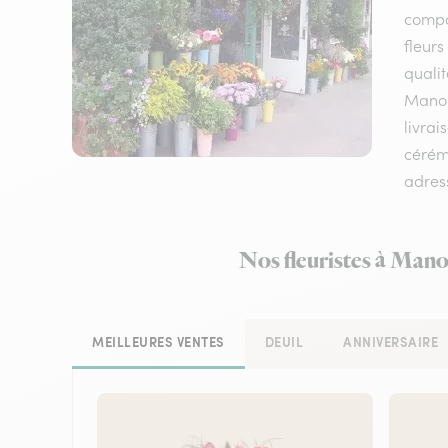
compos
fleurs
qualit
Manon
livra
cérém
adress
Nos fleuristes à Mano
MEILLEURES VENTES
DEUIL
ANNIVERSAIRE