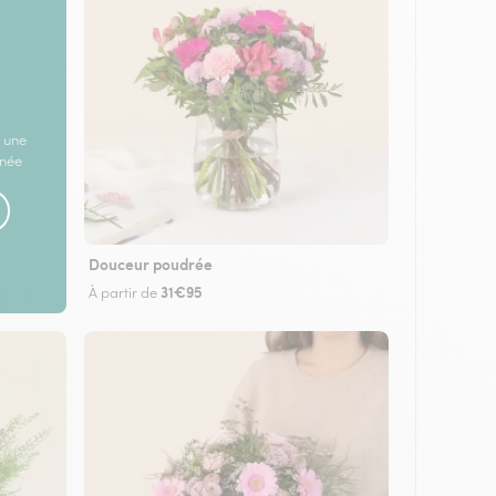
 une
rnée
Douceur poudrée
31€95
À partir de