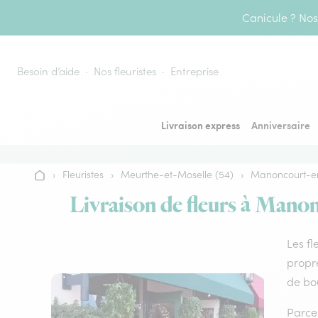
Aller au contenu
Canicule ? Nos 
Besoin d’aide
Nos fleuristes
Entreprise
Livraison express
Anniversaire
›
Fleuristes
›
Meurthe-et-Moselle (54)
›
Manoncourt-e
Accueil
Livraison de fleurs à Manon
Les fl
propre
de bo
Parce 