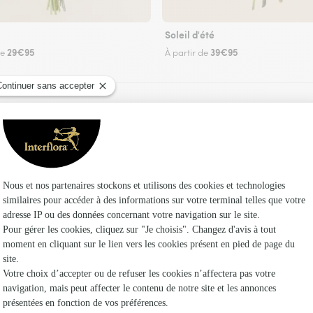
Soleil d'été
29€95
39€95
de
À partir de
Faire livrer des fleurs
uriste Interflora à Manoncourt-en-Woëvre et da
Les fleuri
Interflora
Fleuristes
Fleuristes 