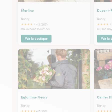
Merlino
Dupont-F
Nancy
Nancy
★
★
★
★
★
★
★
★
★
★
4.2 (207)
116, avenue Boufflers
86, rue Ra
Voir la boutique
Voir la
Eglantine Fleurs
Center F
Nancy
Nancy
★
★
★
★
★
★
★
★
★
★
4.7 (130)