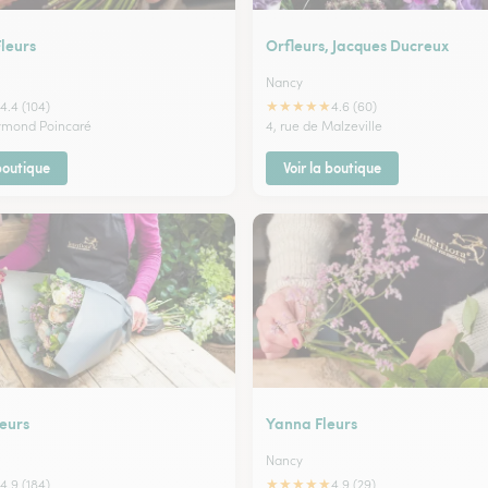
leurs
Orfleurs, Jacques Ducreux
Nancy
★
★
★
★
★
4.4 (104)
4.6 (60)
ymond Poincaré
4, rue de Malzeville
 boutique
Voir la boutique
leurs
Yanna Fleurs
Nancy
★
★
★
★
★
4.9 (184)
4.9 (29)