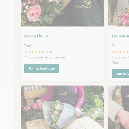
Ravon Fleurs
Les Quat
Toul
Toul
★
★
★
★
★
★
★
★
★
★
4.8 (28)
17, place des Trois Evéchés
2, rue des
Nord
Voir la boutique
Voir la