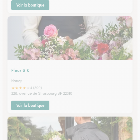
Voir la boutique
Fleur & K
Nancy
★
★
★
★
★
4 (399)
228, avenue de Strasbourg BP 22310
Voir la boutique