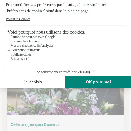
Les Fleurs du Vermois
Saint Nicolas de Port
★
★
★
★
★
4.6 (124)
44, rue Anatole France
Voir la boutique
Orfleurs, Jacques Ducreux