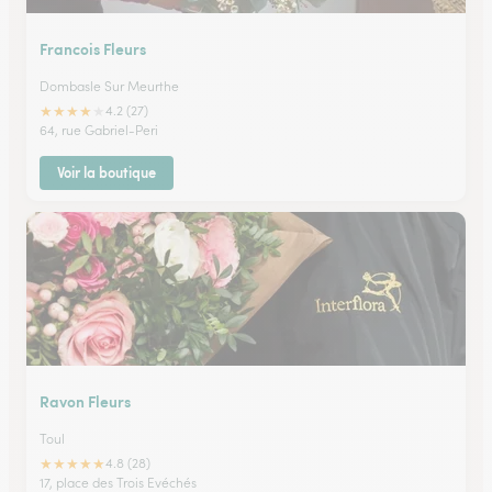
Francois Fleurs
Dombasle Sur Meurthe
★
★
★
★
★
4.2 (27)
64, rue Gabriel-Peri
Voir la boutique
Ravon Fleurs
Toul
★
★
★
★
★
4.8 (28)
17, place des Trois Evéchés