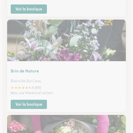
Voir la boutique
Brin de Nature
Blainville Sur L'eau
★
★
★
★
★
4.9 (69)
8bis, rue Maréchal Leclerc
Voir la boutique