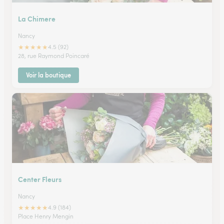
La Chimere
Nancy
★
★
★
★
★
4.5 (92)
28, rue Raymond Poincaré
Voir la boutique
Center Fleurs
Nancy
★
★
★
★
★
4.9 (184)
Place Henry Mengin