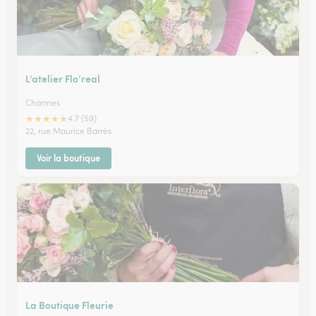
L’atelier Flo’real
Charmes
★
★
★
★
★
4.7 (59)
22, rue Maurice Barrès
Voir la boutique
La Boutique Fleurie