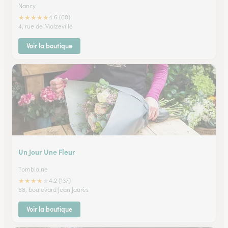
Nancy
★
★
★
★
★
4.6 (60)
4, rue de Malzeville
Voir la boutique
Un Jour Une Fleur
Tomblaine
★
★
★
★
★
4.2 (137)
68, boulevard Jean Jaurès
Voir la boutique