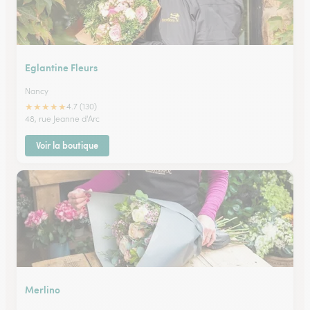
Eglantine Fleurs
Nancy
★
★
★
★
★
4.7 (130)
48, rue Jeanne d'Arc
Voir la boutique
Merlino