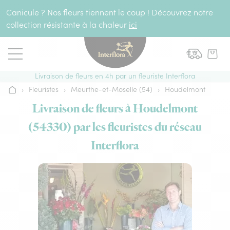
Aller au contenu
Canicule ? Nos fleurs tiennent le coup ! Découvrez notre
collection résistante à la chaleur
ici
Livraison de fleurs en 4h par un fleuriste Interflora
›
Fleuristes
›
Meurthe-et-Moselle (54)
›
Houdelmont
Accueil
Livraison de fleurs à Houdelmont
(54330) par les fleuristes du réseau
Interflora