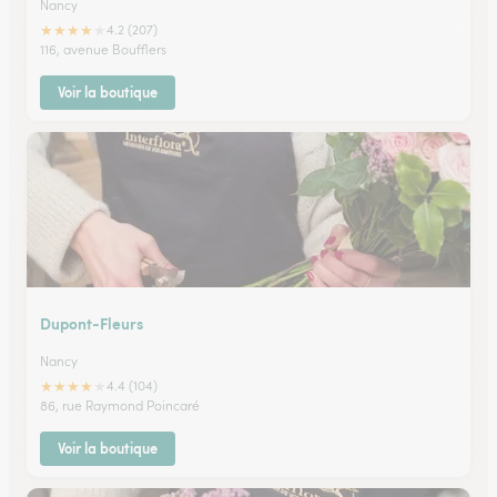
Nancy
★
★
★
★
★
4.2 (207)
116, avenue Boufflers
Voir la boutique
Dupont-Fleurs
Nancy
★
★
★
★
★
4.4 (104)
86, rue Raymond Poincaré
Voir la boutique