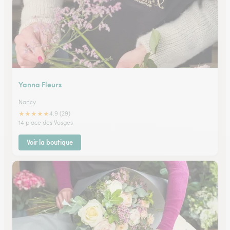
Yanna Fleurs
Nancy
★
★
★
★
★
4.9 (29)
14 place des Vosges
Voir la boutique