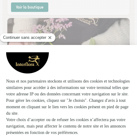
Voir la boutique
Le Jardin des Fleurs
Laxou
★
★
★
★
★
4.5 (11)
5 allée de la cascade
Voir la boutique