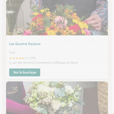
Les Quatre Saisons
Toul
★
★
★
★
★
4.7 (219)
2, rue des Anciens Combattants d'Afrique du Nord
Voir la boutique