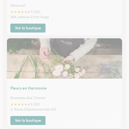
Mirecourt
★
★
★
★
★
4.7 (125)
309, avenue Victor Hugo
Voir la boutique
Fleurs en Harmonie
Bouxieres Aux Chenes
★
★
★
★
★
4.6 (80)
4, Route Départementale 913
Voir la boutique