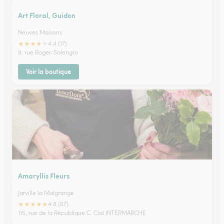
Art Floral, Guidon
Neuves Maisons
★
★
★
★
★
4.4 (17)
9, rue Roger-Salengro
Voir la boutique
Amaryllis Fleurs
Jarville la Malgrange
★
★
★
★
★
4.8 (67)
115, rue de la République C. Cial INTERMARCHE