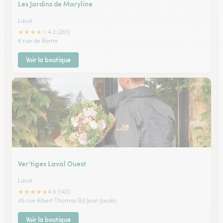
Les Jardins de Maryline
Laval
★
★
★
★
★
4.2 (261)
6 rue de Rome
Voir la boutique
Ver’tiges Laval Ouest
Laval
★
★
★
★
★
4.5 (142)
45 rue Albert Thomas Bd Jean Jaurès
Voir la boutique