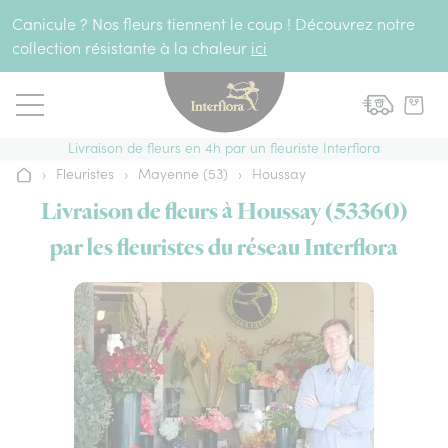
Aller au contenu
Canicule ? Nos fleurs tiennent le coup ! Découvrez notre
collection résistante à la chaleur
ici
Livraison de fleurs en 4h par un fleuriste Interflora
›
Fleuristes
›
Mayenne (53)
›
Houssay
Accueil
Livraison de fleurs à Houssay (53360)
par les fleuristes du réseau Interflora