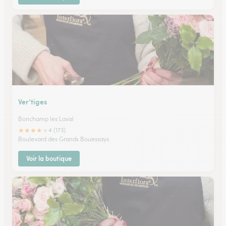
Ver’tiges
Bonchamp les Laval
★
★
★
★
★
4 (173)
Boulevard des Grands Bouessays
Voir la boutique