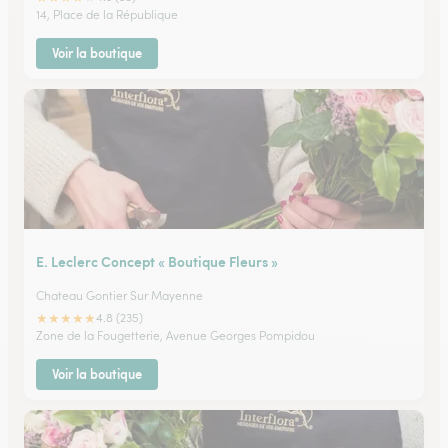
14, Place de la République
Voir la boutique
E. Leclerc Concept « Boutique Fleurs »
Chateau Gontier Sur Mayenne
★
★
★
★
★
4.8 (235)
Zone de la Fougetterie, Avenue Georges Pompidou
Voir la boutique