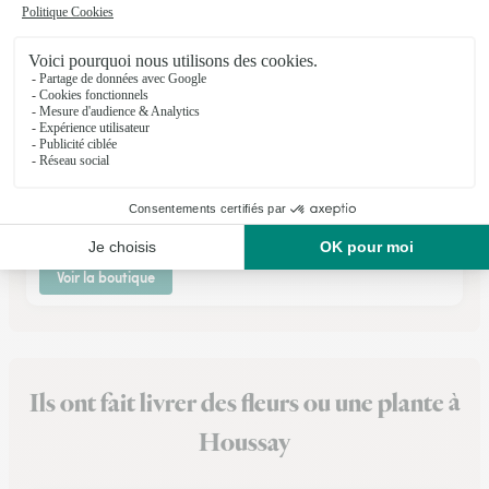
La Halle Aux Plantes
Segre
★
★
★
★
★
4.3 (118)
21, rue Fernand Rossignol
Voir la boutique
Ils ont fait livrer des fleurs ou une plante à
Houssay