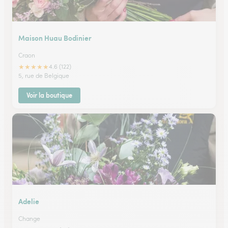
Maison Huau Bodinier
Craon
★
★
★
★
★
4.6 (122)
5, rue de Belgique
Voir la boutique
Adelie
Change