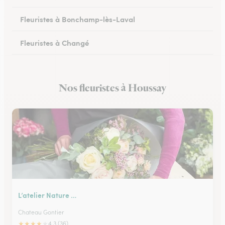
Fleuristes à Bonchamp-lès-Laval
Fleuristes à Changé
Fleuristes à Meslay-du-Maine
Nos fleuristes à Houssay
Fleuristes à Pré-en-Pail-Saint-Samson
L’atelier Nature …
Chateau Gontier
★
★
★
★
★
4.3 (36)