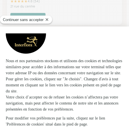
★
★
★
★
★
4.6 (54)
21 rue du centre
Voir la boutique
Ma Decoflorale
Segre
★
★
★
★
★
4.8 (75)
31, rue Victor Hugo
Voir la boutique