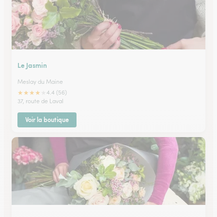
Le Jasmin
Meslay du Maine
★
★
★
★
★
4.4 (56)
37, route de Laval
Voir la boutique