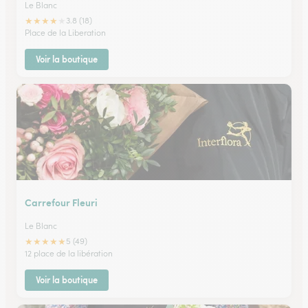
Le Blanc
★
★
★
★
★
3.8 (18)
Place de la Liberation
Voir la boutique
Carrefour Fleuri
Le Blanc
★
★
★
★
★
5 (49)
12 place de la libération
Voir la boutique