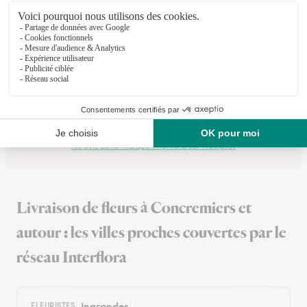
★
★
★
★
★
Rapide.
Rapide. Commande le dimanche pour un décès. Livré en
temps pour la cérémonie. Coupe magnifique
16/12/2025
Trustpilot
Échantillon d'avis clients fourni via Trustpilot.
Voir tous
les avis de la marque Interflora sur Trustpilot
Livraison de fleurs à Concremiers et
autour : les villes proches couvertes par le
réseau Interflora
Ingrandes
FLEURISTES