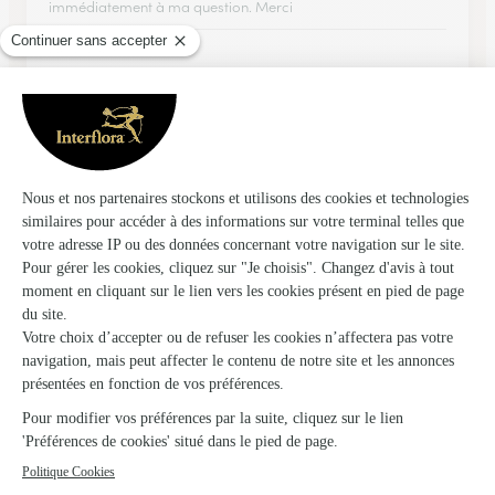
immédiatement à ma question. Merci
26/12/2025
★
★
★
★
★
Service excellent
Rapide et efficace
05/01/2026
★
★
★
★
★
A part la date de livraison
A part la date de livraison, pas possible de choisir jours
fériés, tout est bien.
29/04/2026