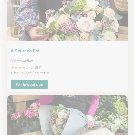
A Fleurs de Pot
Montmorillon
★
★
★
★
★
4.4 (53)
11 boulevard Gambetta
Voir la boutique