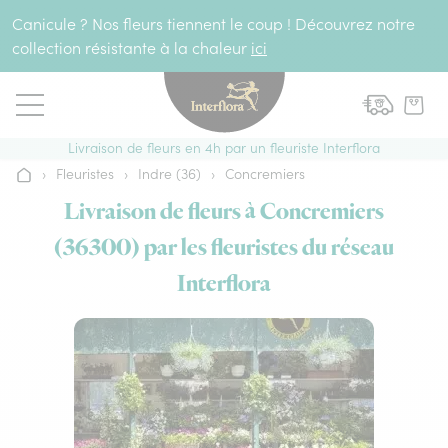
Aller au contenu
Canicule ? Nos fleurs tiennent le coup ! Découvrez notre
collection résistante à la chaleur
ici
Livraison de fleurs en 4h par un fleuriste Interflora
›
Fleuristes
›
Indre (36)
›
Concremiers
Accueil
Livraison de fleurs à Concremiers
(36300) par les fleuristes du réseau
Interflora