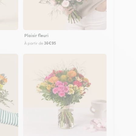
Plaisir fleuri
36€95
À partir de