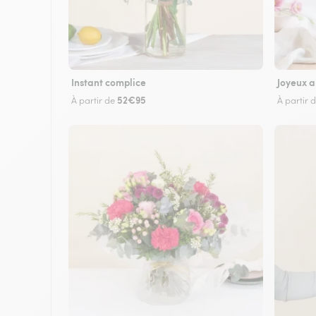
Instant complice
Joyeux a
52€95
À partir de
À partir 