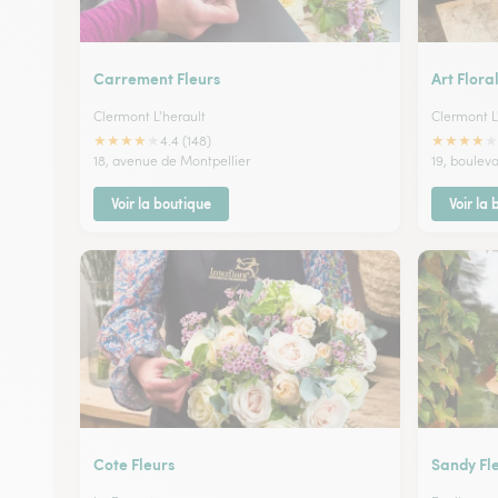
Carrement Fleurs
Art Flora
Clermont L'herault
Clermont L
★
★
★
★
★
★
★
★
★
★
4.4 (148)
18, avenue de Montpellier
19, boulev
Voir la boutique
Voir la
Cote Fleurs
Sandy Fl