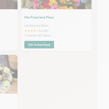
Ma Premiere Fleur
Lamalou les Bains
★
★
★
★
★
4.4 (41)
3, avenue de Capus
Voir la boutique