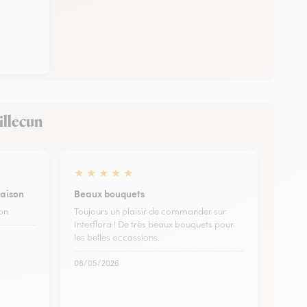
illecun
★
★
★
★
★
raison
Beaux bouquets
son
Toujours un plaisir de commander sur
Interflora ! De très beaux bouquets pour
les belles occassions.
08/05/2026