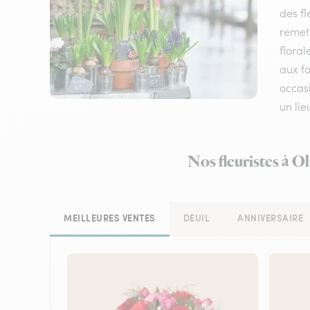
des fl
remet
floral
aux fo
occasi
un li
Nos fleuristes à O
MEILLEURES VENTES
DEUIL
ANNIVERSAIRE