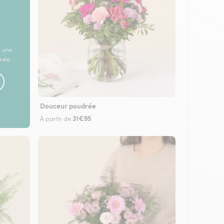
 une
rnée
Douceur poudrée
31€95
À partir de