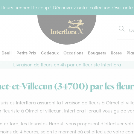
fleurs tiennent le coup ! Découvrez notre collection résistante
Recher
Deuil
Petits Prix
Cadeaux
Occasions
Bouquets
Roses
Pla
Livraison de fleurs en 4h par un fleuriste Interflora
et-et-Villecun (34700) par les fleur
euristes Interflora assurent la livraison de fleurs à Olmet et vil
 fleuriste à Olmet et villecun. Interflora Herault vous guide ve
nterflora, les fleuristes Herault vous proposent d’effectuer votre
 moins de 4 heures, selon le moment où est effectuée votre co