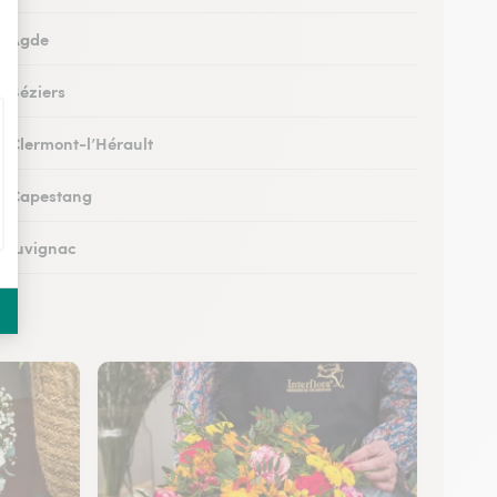
 à Agde
à Béziers
 à Clermont-l’Hérault
 à Capestang
 à Juvignac
 à Mauguio
 à Pignan