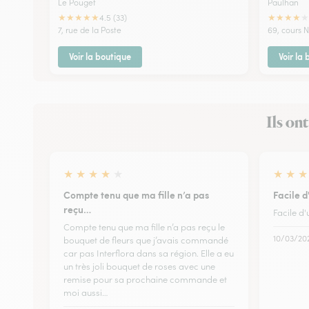
Le Pouget
Paulhan
★
★
★
★
★
★
★
★
★
★
4.5 (33)
7, rue de la Poste
69, cours N
Voir la boutique
Voir la
Ils on
★
★
★
★
★
★
★
★
Compte tenu que ma fille n’a pas
Facile d
reçu…
Facile d'u
Compte tenu que ma fille n’a pas reçu le
10/03/20
bouquet de fleurs que j’avais commandé
car pas Interflora dans sa région. Elle a eu
un très joli bouquet de roses avec une
remise pour sa prochaine commande et
moi aussi…