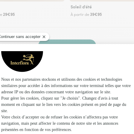
Soleil d'été
29€95
39€95
de
À partir de
Faire livrer des fleurs
leuriste Interflora à Olmet-et-Villecun et dans
Les fl
Fleuristes 
Fleuristes 
Fleuristes