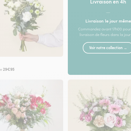
Livraison en 4h
—
Livraison le jour même
Commandez avant 17h00 pour
livraison de fleurs dans la jou
Voir notre collection →
29€95
de