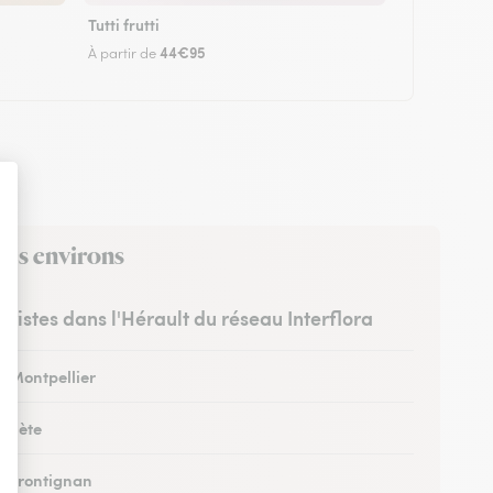
Tutti frutti
44€95
À partir de
 ses environs
euristes dans l'Hérault du réseau Interflora
à Montpellier
à Sète
 à Frontignan