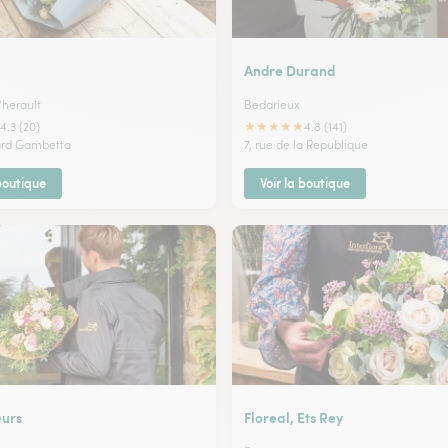
l
Andre Durand
'herault
Bedarieux
★
★
★
★
★
4.3 (20)
4.8 (141)
ard Gambetta
7, rue de la Republique
 boutique
Voir la boutique
eurs
Floreal, Ets Rey