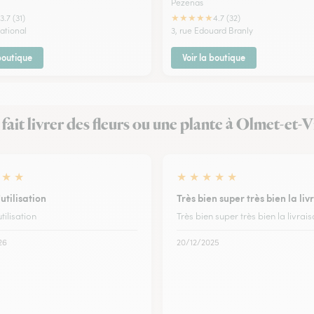
Pezenas
★
★
★
★
★
3.7 (31)
4.7 (32)
ational
3, rue Edouard Branly
 boutique
Voir la boutique
t fait livrer des fleurs ou une plante à Olmet-et-V
★
★
★
★
★
★
★
'utilisation
Très bien super très bien la liv
tilisation
Très bien super très bien la livrai
26
20/12/2025