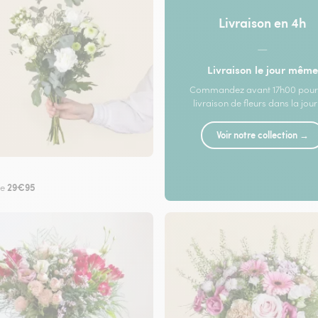
Livraison en 4h
—
Livraison le jour même
Commandez avant 17h00 pour
livraison de fleurs dans la jou
Voir notre collection →
29€95
de