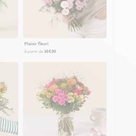
Plaisir fleuri
36€95
À partir de