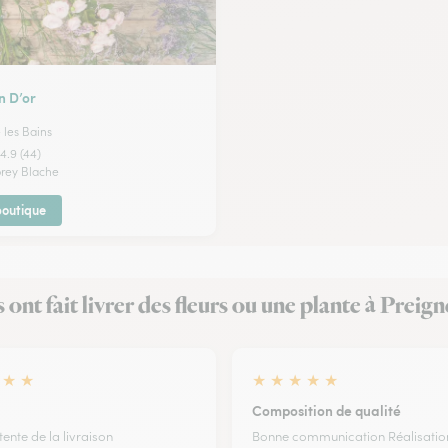
n D’or
les Bains
4.9 (44)
prey Blache
 boutique
s ont fait livrer des fleurs ou une plante à Preig
★
★
★
★
★
★
★
Composition de qualité
tente de la livraison
Bonne communication Réalisatio