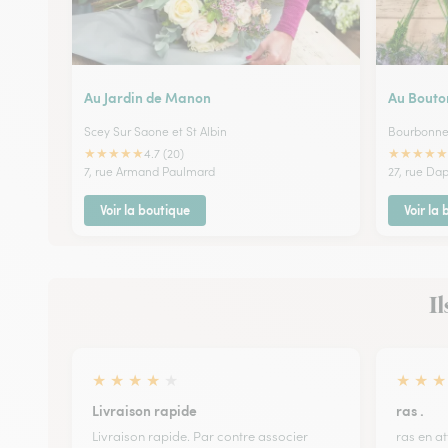
Au Jardin de Manon
Au Bouto
Scey Sur Saone et St Albin
Bourbonne 
★
★
★
★
★
★
★
★
★
★
4.7 (20)
7, rue Armand Paulmard
27, rue Da
Voir la boutique
Voir la
Il
★
★
★
★
★
★
★
★
Livraison rapide
ras .
Livraison rapide. Par contre associer
ras en at