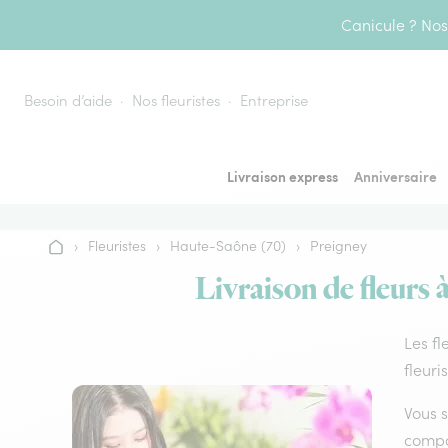
Aller au contenu
Canicule ? Nos 
Besoin d’aide
Nos fleuristes
Entreprise
Livraison express
Anniversaire
›
Fleuristes
›
Haute-Saône (70)
›
Preigney
Accueil
Livraison de fleurs 
Les fl
fleuri
Vous s
compos