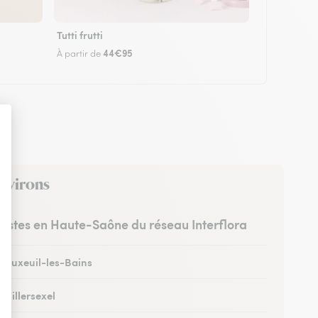
Tutti frutti
44€95
À partir de
environs
uristes en Haute-Saône du réseau Interflora
à Luxeuil-les-Bains
à Villersexel