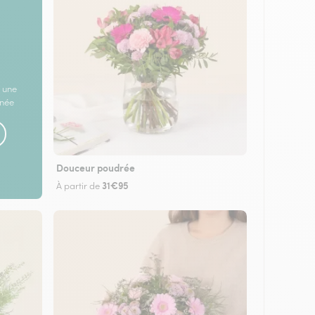
 une
rnée
Douceur poudrée
31€95
À partir de