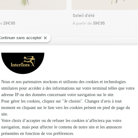
Soleil d'été
29€95
39€95
de
À partir de
Faire livrer des fleurs
 un fleuriste Interflora à Preigney et dans ses 
Les fle
Fleuristes 
Fleuristes 