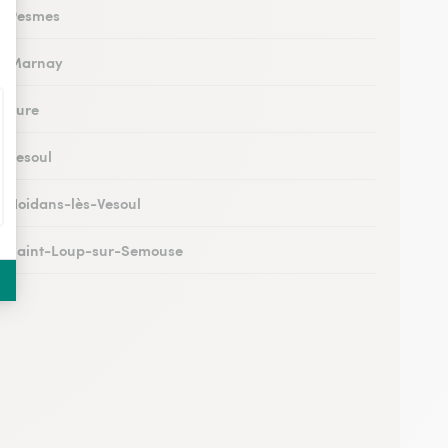
 à Pesmes
 à Marnay
à Lure
à Vesoul
 à Noidans-lès-Vesoul
 à Saint-Loup-sur-Semouse
à Héricourt
 à Scey-sur-Saône-et-Saint-Albin