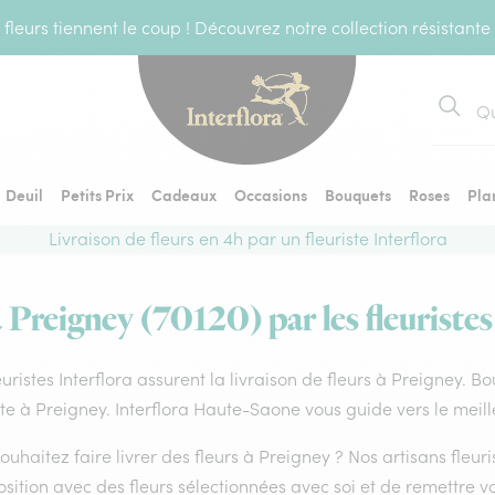
fleurs tiennent le coup ! Découvrez notre collection résistante
Recher
Deuil
Petits Prix
Cadeaux
Occasions
Bouquets
Roses
Pla
Livraison de fleurs en 4h par un fleuriste Interflora
à Preigney (70120) par les fleuristes
euristes Interflora assurent la livraison de fleurs à Preigney. B
ste à Preigney. Interflora Haute-Saone vous guide vers le meil
ouhaitez faire livrer des fleurs à Preigney ? Nos artisans fleur
ition avec des fleurs sélectionnées avec soi et de remettre v