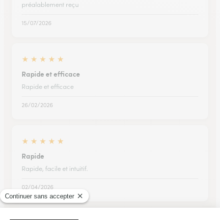
préalablement reçu
15/07/2026
★
★
★
★
★
Rapide et efficace
Rapide et efficace
26/02/2026
★
★
★
★
★
Rapide
Rapide, facile et intuitif.
02/04/2026
Trustpilot
Échantillon d'avis clients fourni via Trustpilot.
Voir tous