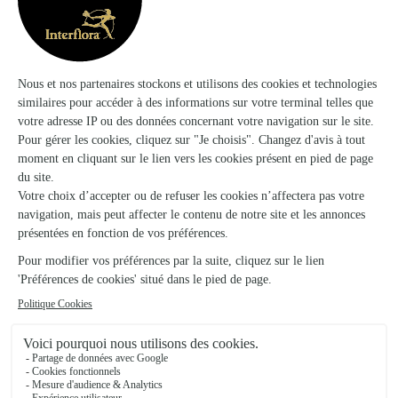
les avis de la marque Interflora sur Trustpilot
Livraison de fleurs à Mandres-la-Côte et
autour : les villes proches couvertes par le
réseau Interflora
Sarcey
FLEURISTE
Lanques-sur-Rognon
FLEURISTE
Nogent
FLEURISTE
Ageville
FLEURISTES