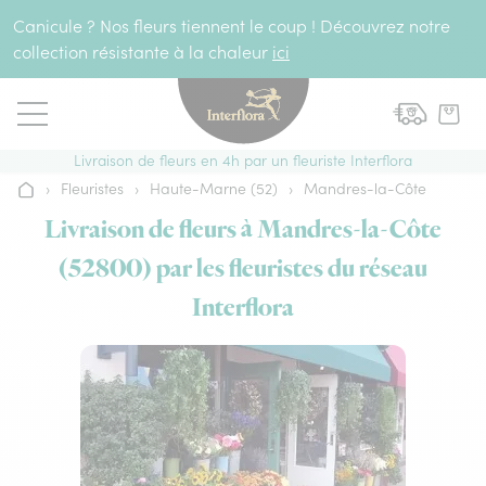
Aller au contenu
Canicule ? Nos fleurs tiennent le coup ! Découvrez notre
collection résistante à la chaleur
ici
Livraison de fleurs en 4h par un fleuriste Interflora
›
Fleuristes
›
Haute-Marne (52)
›
Mandres-la-Côte
Accueil
Livraison de fleurs à Mandres-la-Côte
(52800) par les fleuristes du réseau
Interflora