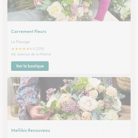
Carrement Fleurs
Le Passage
★
★
★
★
★
4.5 (278)
48, avenue de la Marne
Voir la boutique
Mellibis Renouveau