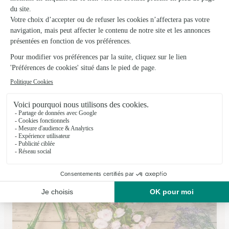
Art Floral la Suite
Valence D Agen
★
★
★
★
★
4.7 (111)
20, Place Nationale
Voir la boutique