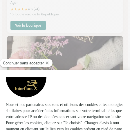
Agen
★
★
★
★
★
4.6 (74)
10, boulevard de la République
Voir la boutique
Abelia Deco
Agen
★
★
★
★
★
4.4 (45)
10 place Jean-Baptiste Durand
Voir la boutique