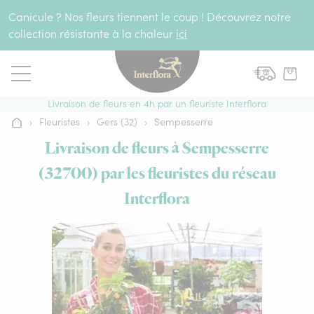
Aller au contenu
Canicule ? Nos fleurs tiennent le coup ! Découvrez notre
collection résistante à la chaleur
ici
Livraison de fleurs en 4h par un fleuriste Interflora
›
Fleuristes
›
Gers (32)
›
Sempesserre
Accueil
Livraison de fleurs à Sempesserre
(32700) par les fleuristes du réseau
Interflora