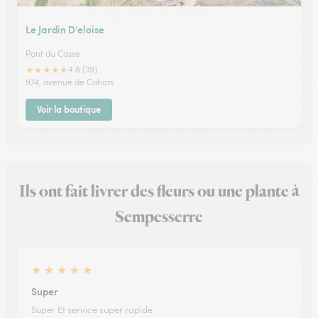
Le Jardin D’eloise
Pont du Casse
★
★
★
★
★
4.8 (39)
974, avenue de Cahors
Voir la boutique
Ils ont fait livrer des fleurs ou une plante à
Sempesserre
★
★
★
★
★
Super
Super Et service super rapide