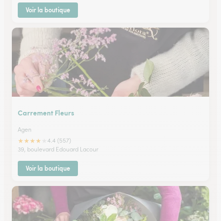
Voir la boutique
Carrement Fleurs
Agen
★
★
★
★
★
4.4 (557)
39, boulevard Edouard Lacour
Voir la boutique