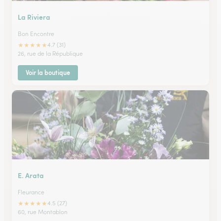
La Riviera
Bon Encontre
★
★
★
★
★
4.7 (31)
26, rue de la République
Voir la boutique
E. Arata
Fleurance
★
★
★
★
★
4.5 (27)
60, rue Montablon