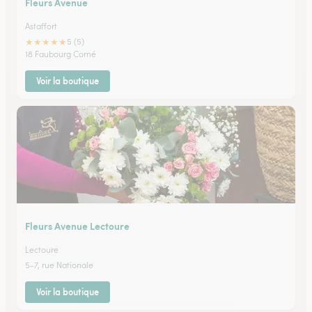
Fleurs Avenue
Astaffort
★
★
★
★
★
5 (5)
18 Faubourg Corné
Voir la boutique
Fleurs Avenue Lectoure
Lectoure
5-7, rue Nationale
Voir la boutique