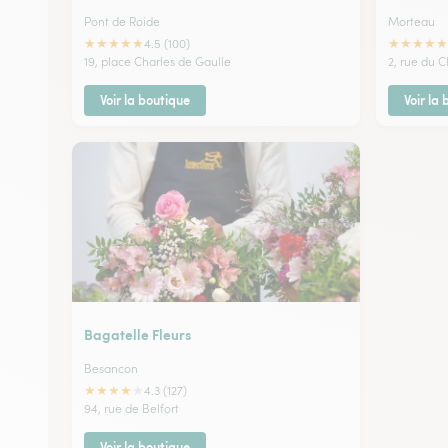
Pont de Roide
Morteau
★
★
★
★
★
★
★
★
★
★
4.5 (100)
19, place Charles de Gaulle
2, rue du C
Voir la boutique
Voir la
Bagatelle Fleurs
Besancon
★
★
★
★
★
4.3 (127)
94, rue de Belfort
Voir la boutique