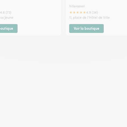
Villersexel
★
★
★
★
★
4.6 (73)
4.9 (34)
los Jeune
11, place de l'Hôtel de Ville
 boutique
Voir la boutique