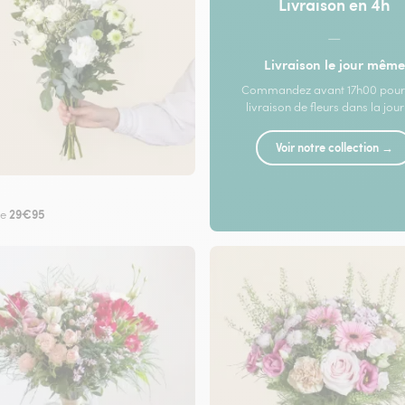
Livraison en 4h
—
Livraison le jour même
Commandez avant 17h00 pour
livraison de fleurs dans la jou
Voir notre collection →
29€95
de