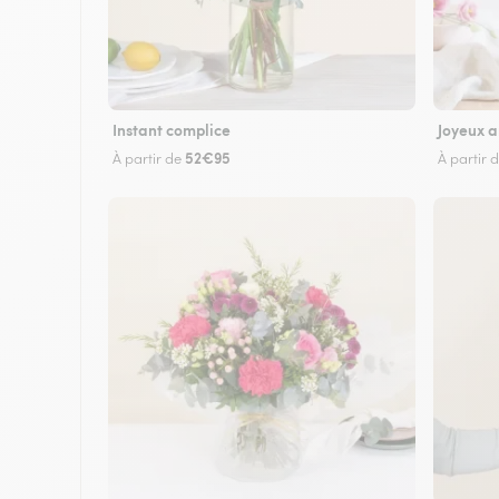
Instant complice
Joyeux a
52€95
À partir de
À partir 