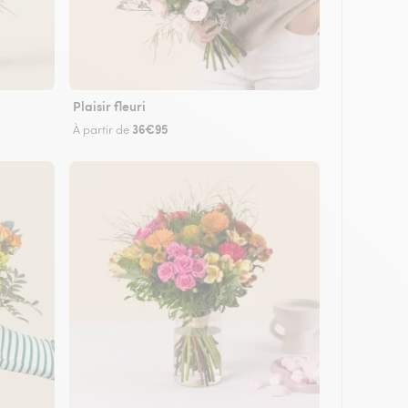
Plaisir fleuri
36€95
À partir de