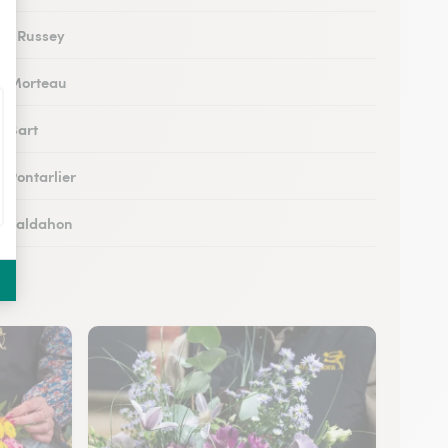
 au Russey
 à Morteau
à Bart
à Pontarlier
 à Valdahon
 à Rougemont
 à Avanne-Aveney