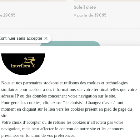
Soleil d'été
29€95
39€95
de
À partir de
Faire livrer des fleurs
n fleuriste Interflora à Vaudrivillers et dans se
Les fl
Fleuristes
Fleuristes
Fleuristes