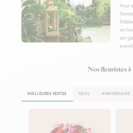
Pour e
floral
fidèle
en hau
est ga
possi
Nos fleuristes à
MEILLEURES VENTES
DEUIL
ANNIVERSAIRE