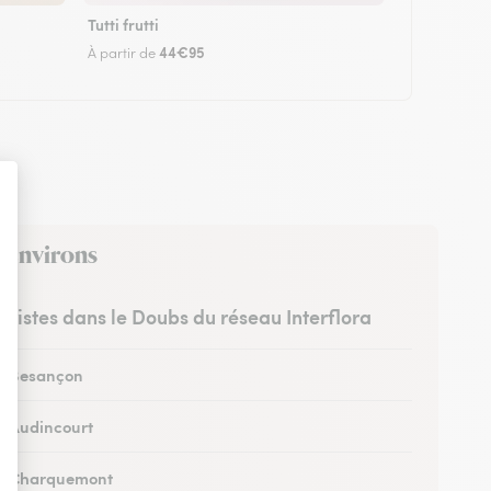
Tutti frutti
44€95
À partir de
s environs
euristes dans le Doubs du réseau Interflora
 à Besançon
 à Audincourt
 à Charquemont