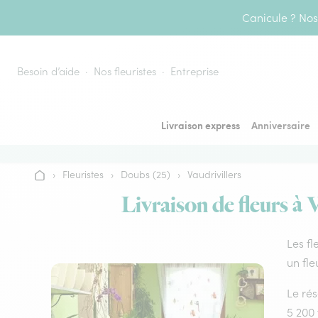
Aller au contenu
Canicule ? Nos 
Besoin d’aide
Nos fleuristes
Entreprise
Livraison express
Anniversaire
›
Fleuristes
›
Doubs (25)
›
Vaudrivillers
Accueil
Livraison de fleurs à 
Les fl
un fle
Le rés
5 200 