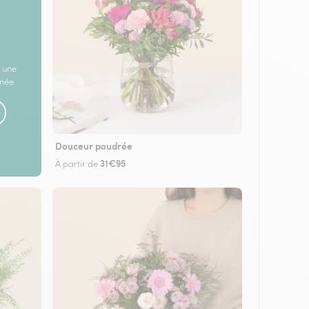
 une
rnée
Douceur poudrée
31€95
À partir de