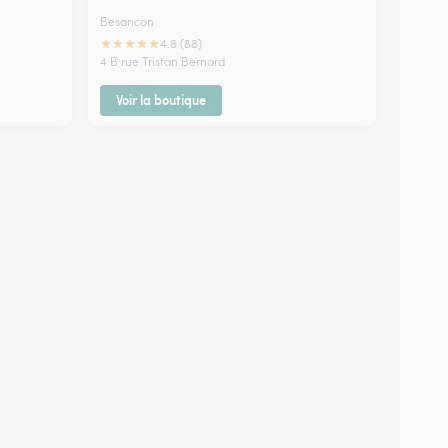
Besancon
★
★
★
★
★
4.8 (88)
4 B rue Tristan Bernard
Voir la boutique