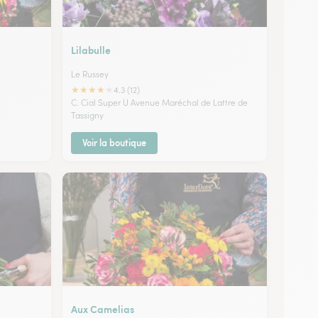
Lilabulle
Le Russey
★
★
★
★
★
4.3 (12)
C. Cial Super U Avenue Maréchal de Lattre de
Tassigny
Voir la boutique
Aux Camelias