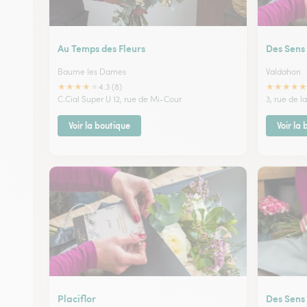
Au Temps des Fleurs
Des Sens 
Baume les Dames
Valdahon
★
★
★
★
★
★
★
★
★
★
4.3 (8)
C.Cial Super U 12, rue de Mi-Cour
3, rue de l
Voir la boutique
Voir la
Placiflor
Des Sens 