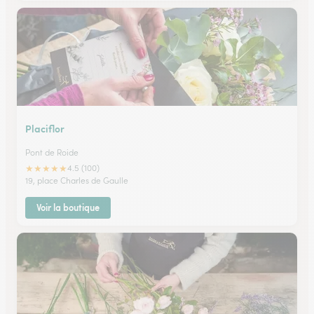
Placiflor
Pont de Roide
★
★
★
★
★
4.5 (100)
19, place Charles de Gaulle
Voir la boutique