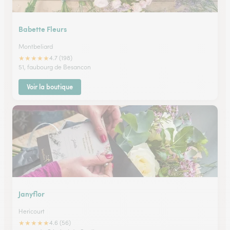
Babette Fleurs
Montbeliard
★
★
★
★
★
4.7 (198)
51, faubourg de Besancon
Voir la boutique
Janyflor
Hericourt
★
★
★
★
★
4.6 (56)