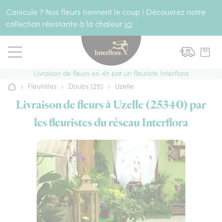
Aller au contenu
Canicule ? Nos fleurs tiennent le coup ! Découvrez notre
collection résistante à la chaleur
ici
Livraison de fleurs en 4h par un fleuriste Interflora
›
Fleuristes
›
Doubs (25)
›
Uzelle
Accueil
Livraison de fleurs à Uzelle (25340) par
les fleuristes du réseau Interflora