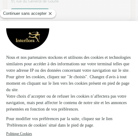
51, rue du Général de Gaulle
Voir la boutique
L’ile Aux Fleurs
Vesoul
★
★
★
★
★
3.8 (133)
73, boulevard des Alliés
Voir la boutique