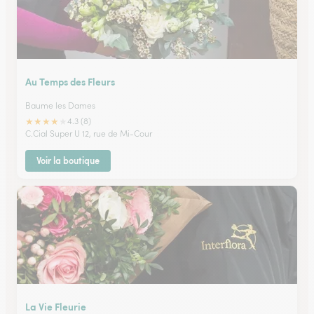
Au Temps des Fleurs
Baume les Dames
★
★
★
★
★
4.3 (8)
C.Cial Super U 12, rue de Mi-Cour
Voir la boutique
La Vie Fleurie