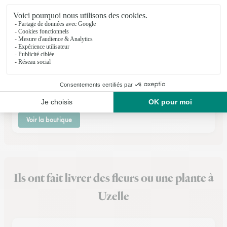
Fleurs 2000
Noidans les Vesoul
★
★
★
★
★
3.4 (222)
1, rue de la Rocade
Voir la boutique
Ils ont fait livrer des fleurs ou une plante à
Uzelle