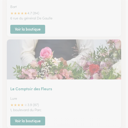
Bart
★
★
★
★
★
4.7 (84)
6 rue du général De Gaulle
Voir la boutique
Le Comptoir des Fleurs
Lure
★
★
★
★
★
3.9 (87)
1, boulevard du Parc
Voir la boutique