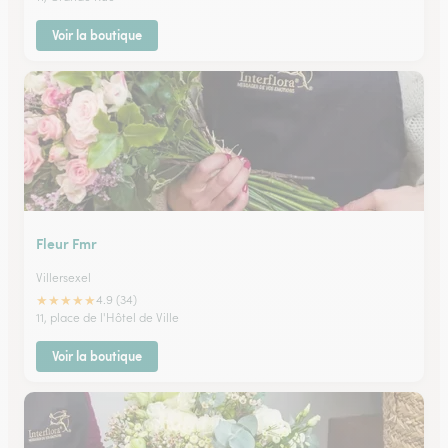
Voir la boutique
Fleur Fmr
Villersexel
★
★
★
★
★
4.9 (34)
11, place de l'Hôtel de Ville
Voir la boutique