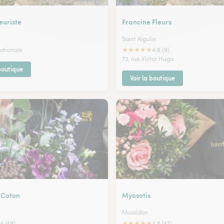
leuriste
Francine Fleurs
Saint Aigulin
★
★
★
★
★
Nationale
4.6 (9)
73, rue Victor Hugo
 boutique
Voir la boutique
 Coton
Myosotis
Mussidan
★
★
★
★
★
4 (49)
4.8 (47)