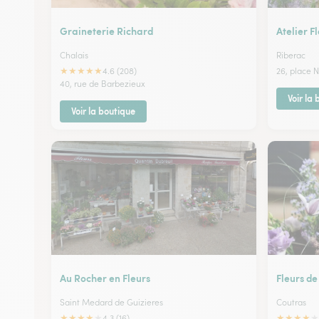
Graineterie Richard
Atelier F
Chalais
Riberac
★
★
★
★
★
4.6 (208)
26, place 
40, rue de Barbezieux
Voir la
Voir la boutique
Au Rocher en Fleurs
Fleurs de
Saint Medard de Guizieres
Coutras
★
★
★
★
★
★
★
★
★
★
4.3 (16)