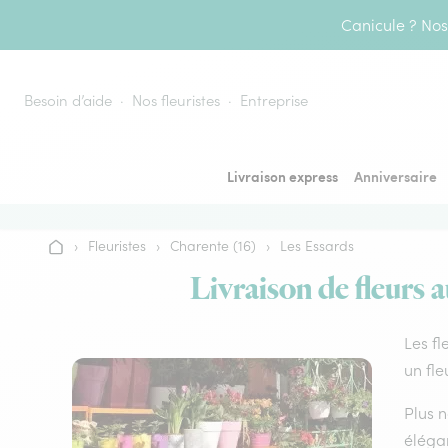
Aller au contenu
Canicule ? Nos 
Besoin d’aide
Nos fleuristes
Entreprise
Livraison express
Anniversaire
›
Fleuristes
›
Charente (16)
›
Les Essards
Accueil
Livraison de fleurs a
Les fl
un fle
Plus n
élégan