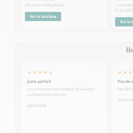
118, rue de la République
1 rue Fran
E.LECLERC
Voir la boutique
Voir la
Il
★
★
★
★
★
★
★
★
Juste parfait
Pas de s
La communication fluide et la livraison
Pas de so
parfaite Merci encore
01/06/20
08/03/2026