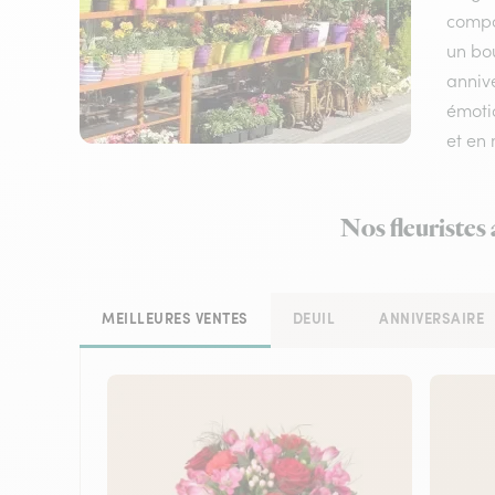
compos
un bo
annive
émotio
et en
Nos fleuristes
MEILLEURES VENTES
DEUIL
ANNIVERSAIRE