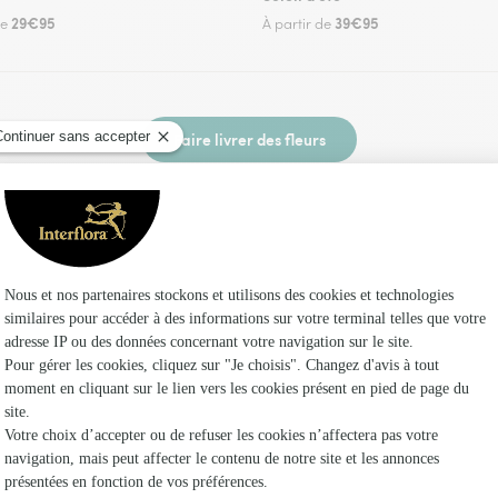
29€95
39€95
de
À partir de
Faire livrer des fleurs
un fleuriste Interflora aux Essards et dans ses
Les f
Fleuristes
Fleuristes 
Fleuristes