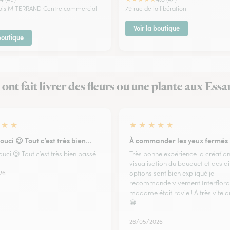
çois MITERRAND Centre commercial
79 rue de la libération
Voir la boutique
 boutique
s ont fait livrer des fleurs ou une plante aux Essa
★
★
★
★
★
★
★
ouci 😉 Tout c’est très bien…
À commander les yeux fermés 
uci 😉 Tout c’est très bien passé
Très bonne expérience la création
visualisation du bouquet et des di
26
options sont bien expliqué je
recommande vivement Interflora 
madame était ravie ! À très vite 
😁
26/05/2026