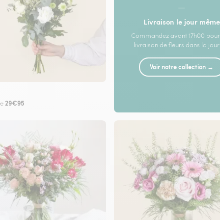
—
Livraison le jour même
Commandez avant 17h00 pour
livraison de fleurs dans la jou
Voir notre collection →
29€95
de