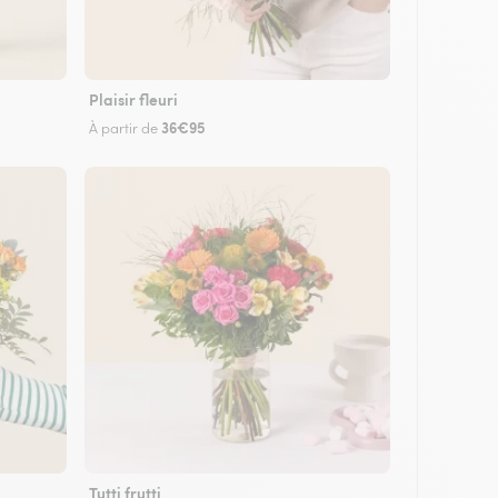
Plaisir fleuri
36€95
À partir de
Tutti frutti