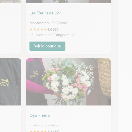
Les Fleurs de L’or
Montmoreau St Cybard
★
★
★
★
★
4.6 (60)
45, avenue de l' angoumois
Voir la boutique
Oya Fleurs
Villebois Lavalette
★
★
★
★
★
4.8 (86)