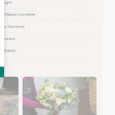
à Aigre
à Villebois-Lavalette
 à La Couronne
 à Soyaux
à Chalais
à Ruffec
 à Ruelle-sur-Touvre