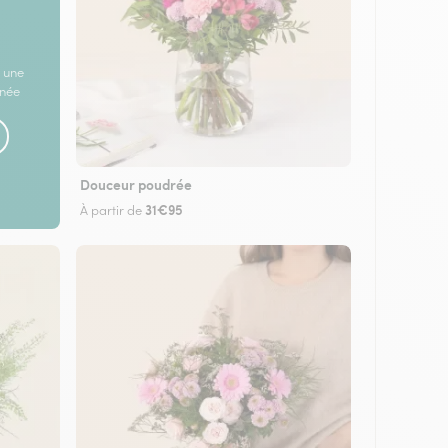
 une
rnée
Douceur poudrée
31€95
À partir de