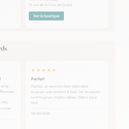
31, rue de la Croix de Quard
Voir la boutique
rds
★
★
★
★
★
!
Parfait
 et la
Parfait, un service client adorable,
fférentes
toujours une solution à tout. Les bouquets
sont toujours impeccables ! Merci pour
! PS:
tout
du coup
05/03/2026