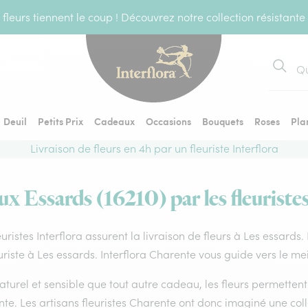
fleurs tiennent le coup ! Découvrez notre collection résistante
Recher
Deuil
Petits Prix
Cadeaux
Occasions
Bouquets
Roses
Pla
Livraison de fleurs en 4h par un fleuriste Interflora
ux Essards (16210) par les fleuriste
euristes Interflora assurent la livraison de fleurs à Les essards
uriste à Les essards. Interflora Charente vous guide vers le me
aturel et sensible que tout autre cadeau, les fleurs permette
te. Les artisans fleuristes Charente ont donc imaginé une colle