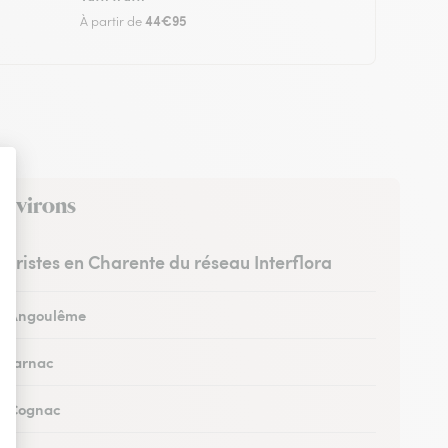
44€95
À partir de
 environs
leuristes en Charente du réseau Interflora
 à Angoulême
à Jarnac
 à Cognac