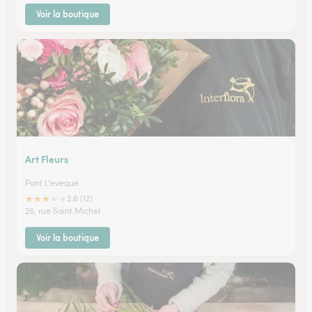
Voir la boutique
Art Fleurs
Pont L'eveque
★
★
★
★
★
2.6 (12)
26, rue Saint Michel
Voir la boutique