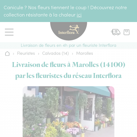
Aller au contenu
Canicule ? Nos fleurs tiennent le coup ! Découvrez notre
collection résistante à la chaleur
ici
Livraison de fleurs en 4h par un fleuriste Interflora
›
Fleuristes
›
Calvados (14)
›
Marolles
Accueil
Livraison de fleurs à Marolles (14100)
par les fleuristes du réseau Interflora