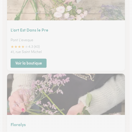
L’art Est Dans le Pre
Pont L'eveque
★
★
★
★
★
4.3 (43)
41, rue Saint Michel
Voir la boutique
Floralys