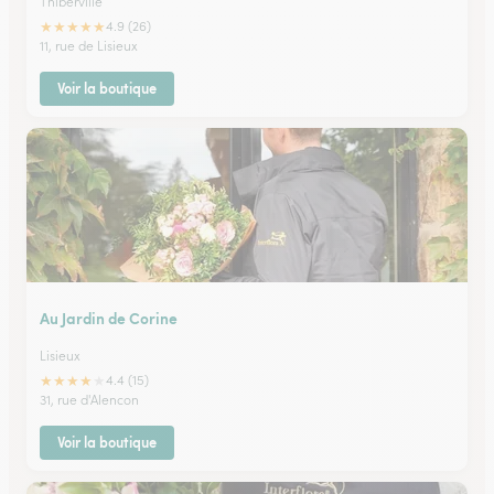
Thiberville
★
★
★
★
★
4.9 (26)
11, rue de Lisieux
Voir la boutique
Au Jardin de Corine
Lisieux
★
★
★
★
★
4.4 (15)
31, rue d'Alencon
Voir la boutique