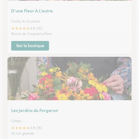
D’une Fleur A L’autre
Ouilly le Vicomte
★
★
★
★
★
4.8 (30)
Route de Coquainvilliers
Voir la boutique
Les Jardins du Forgeron
Orbec
★
★
★
★
★
4.8 (18)
18 rue grande