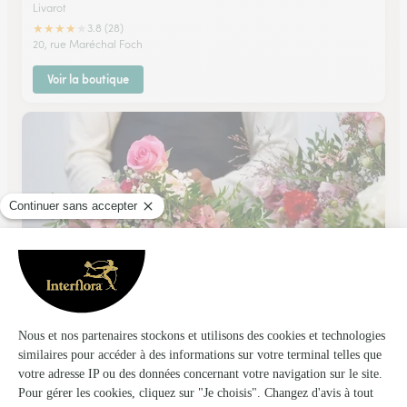
Livarot
★
★
★
★
★
3.8 (28)
20, rue Maréchal Foch
Voir la boutique
Ma Jungle Panachee
Serquigny
★
★
★
★
★
4.9 (76)
17 Rue Max Carpentier
Voir la boutique