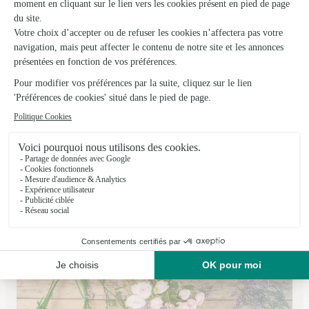
Esperance
St Maclou
★
★
★
★
★
4.8 (69)
41 place de la mairie
Voir la boutique