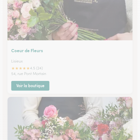
Coeur de Fleurs
Lisieux
★
★
★
★
★
4.5 (24)
54, rue Pont Mortain
Voir la boutique