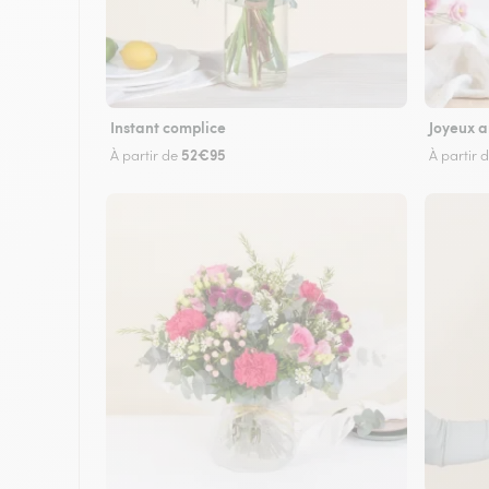
Instant complice
Joyeux a
52€95
À partir de
À partir 