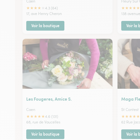
Caen
Fleury Sur
★
★
★
★
★
★
★
★
★
★
4.3 (64)
17, ave Henry Cheron
138 avenue
Voir la boutique
Voir la
Les Fougeres, Amice S.
Maga Fle
Caen
St Contest
★
★
★
★
★
★
★
★
★
★
4.6 (131)
68, rue de Vaucelles
62 Rue Jac
Voir la boutique
Voir la