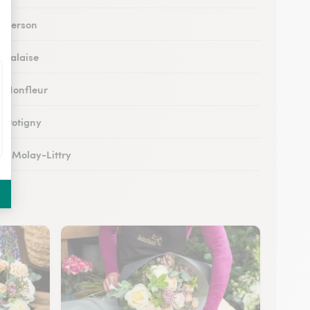
à Verson
à Falaise
 à Honfleur
à Potigny
 au Molay-Littry
 à Pont-l’Évêque
 à Saint-Martin-de-Fontenay