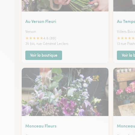
Au Verson Fleuri
Au Temps
Verson
Villers Bo
★
★
★
★
★
★
★
★
★
★
4.6 (89)
35 bis, rue Général Leclerc
13 rue Past
Voir la boutique
Voir la
Monceau Fleurs
Monceau 