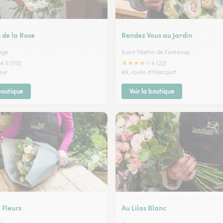
 de la Rose
Rendez Vous au Jardin
cage
Saint Martin de Fontenay
★
★
★
★
★
4.5 (110)
4 (22)
eur
49, route d'Harcourt
 boutique
Voir la boutique
Fleurs
Au Lilas Blanc