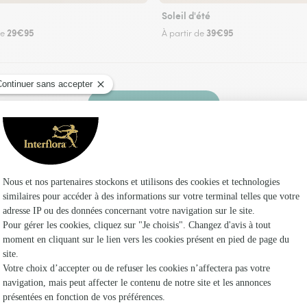
Soleil d'été
29€95
39€95
de
À partir de
Faire livrer des fleurs
z un fleuriste Interflora à Bougy et dans ses e
Les fleu
Fleuristes
Fleuristes 
Fleuristes