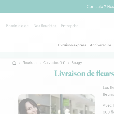
Aller au contenu
Canicule ? Nos 
Besoin d’aide
Nos fleuristes
Entreprise
Livraison express
Anniversaire
›
Fleuristes
›
Calvados (14)
›
Bougy
Accueil
Livraison de fleurs
Les fl
fleuri
Avec I
000 fl