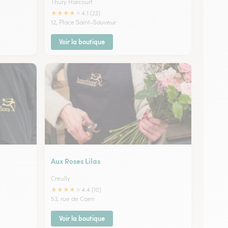
Thury Harcourt
★
★
★
★
★
4.1 (22)
12, Place Saint-Sauveur
Voir la boutique
Aux Roses Lilas
Creully
★
★
★
★
★
4.4 (10)
53, rue de Caen
Voir la boutique