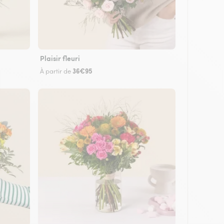
Plaisir fleuri
36€95
À partir de