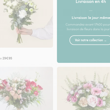
Livraison en 4h
—
Livraison le jour même
Commandez avant 17h00 pour
livraison de fleurs dans la jou
Voir notre collection →
29€95
de