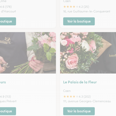
 Orne
Caen
★
★
★
★
★
4.6 (178)
4.2 (25)
 d'Harcourt
16, rue Guillaume-le-Conquerant
 boutique
Voir la boutique
urs
Le Palais de la Fleur
Caen
★
★
★
★
★
4.9 (113)
4.3 (202)
ques Prévert
111, avenue Georges-Clemenceau
 boutique
Voir la boutique