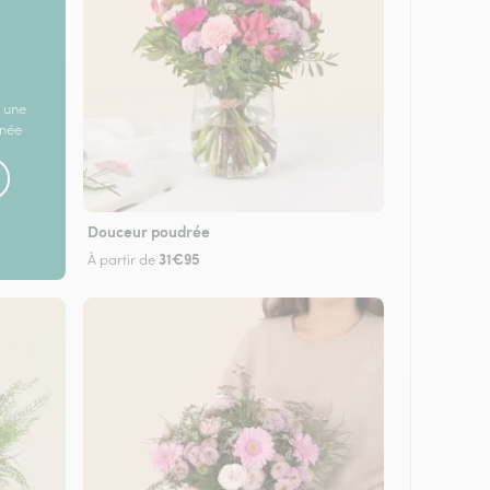
 une
rnée
Douceur poudrée
31€95
À partir de