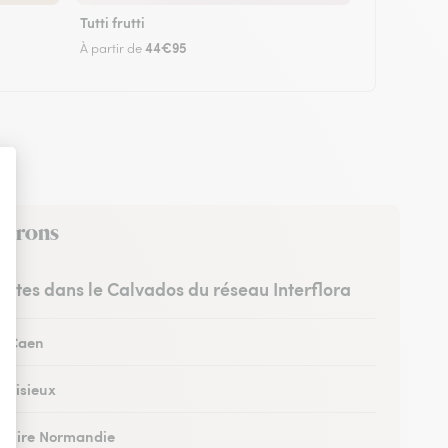
Tutti frutti
44€95
À partir de
nvirons
ristes dans le Calvados du réseau Interflora
 à Caen
à Lisieux
 à Vire Normandie