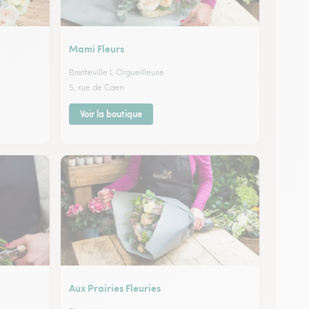
Mami Fleurs
Bretteville L Orgueilleuse
5, rue de Caen
Voir la boutique
Aux Prairies Fleuries