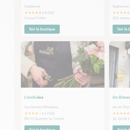
Gardanne
Septemes l
★
★
★
★
★
★
★
★
★
★
4.8 (59)
3 cours Forbin
253, avenu
Voir la boutique
Voir la
L’orchidee
Un Dima
Les Pennes Mirabeau
Aix en Pro
★
★
★
★
★
★
★
★
★
★
4.2 (143)
RN 113 Quartier Le Tunnel
30, bd de 
Voir la boutique
Voir la