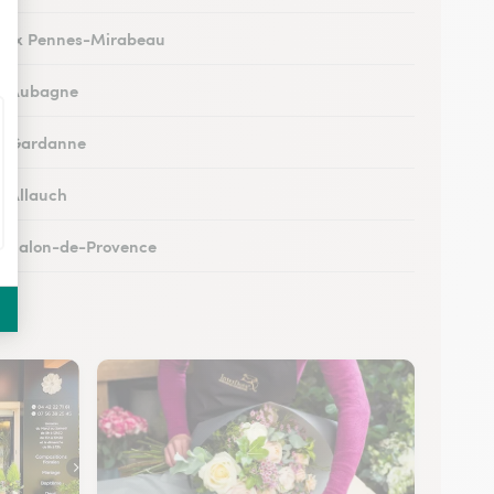
 aux Pennes-Mirabeau
 à Aubagne
 à Gardanne
à Allauch
 à Salon-de-Provence
à Trets
 à Martigues