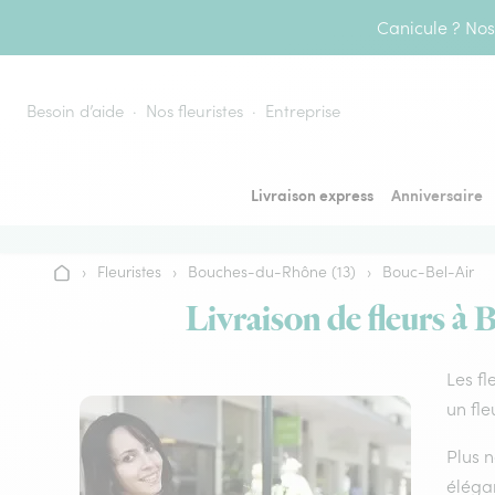
Aller au contenu
Canicule ? Nos 
Besoin d’aide
Nos fleuristes
Entreprise
Livraison express
Anniversaire
›
Fleuristes
›
Bouches-du-Rhône (13)
›
Bouc-Bel-Air
Accueil
Livraison de fleurs à 
Les fl
un fle
Plus n
élégan