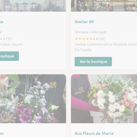
ie
Atelier 98
ir
Simiane Collongue
★
★
★
★
★
4.8 (37)
4.8 (32)
e Jean-Jaures
Centre Commercial Le Moulin6 aven
De Gaulle
 boutique
Voir la boutique
’m
Aux Fleurs de Marie