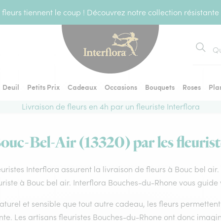
fleurs tiennent le coup ! Découvrez notre collection résistante
Recher
Deuil
Petits Prix
Cadeaux
Occasions
Bouquets
Roses
Pla
Livraison de fleurs en 4h par un fleuriste Interflora
Bouc-Bel-Air (13320) par les fleurist
euristes Interflora assurent la livraison de fleurs à Bouc bel air
uriste à Bouc bel air. Interflora Bouches-du-Rhone vous guide 
aturel et sensible que tout autre cadeau, les fleurs permette
te. Les artisans fleuristes Bouches-du-Rhone ont donc imaginé