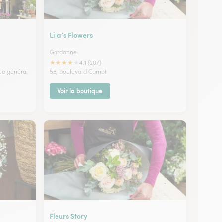
Lila’s Flowers
Gardanne
★
★
★
★
★
4.1 (207)
ue général
55, boulevard Carnot
Voir la boutique
Fleurs Story