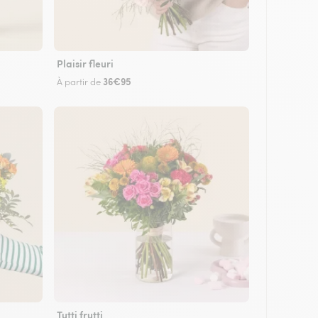
Plaisir fleuri
36€95
À partir de
Tutti frutti