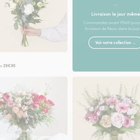
—
Livraison le jour même
Commandez avant 17h00 pour
livraison de fleurs dans la jou
Voir notre collection →
29€95
de