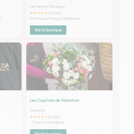
Les Pennes Mirabeau
★
★
★
★
★
4.6 (176)
t
115 Avenue François Mitterrand
Voir la boutique
Les Caprices de Valentine
Marseille
★
★
★
★
★
4.3 (87)
1 Traverse Grandjean
Voir la boutique