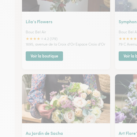
Lila’s Flowers
Symphon
Bouc Bel Air
Bouc Bel A
★
★
★
★
★
★
★
★
★
★
4.2 (179)
1695, avenue de la Croix d'Or Espace Croix d'Or
79 C Avenu
Voir la boutique
Voir la
Au Jardin de Sacha
Art Flore