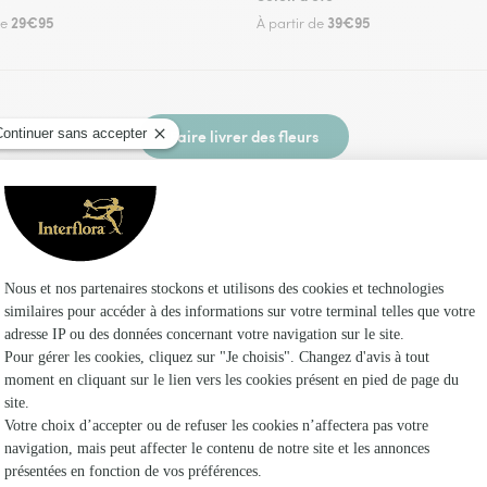
29€95
39€95
de
À partir de
Faire livrer des fleurs
n fleuriste Interflora à Bouc-Bel-Air et dans se
Les fleuri
Interflora
Fleuristes 
Fleuristes
Fleuristes 