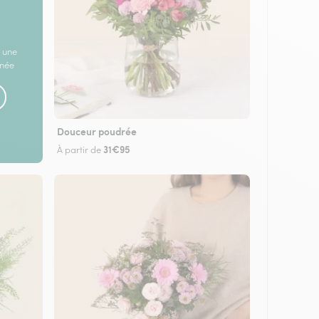
 une
rnée
Douceur poudrée
31€95
À partir de