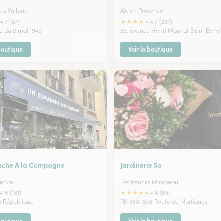
es Vallons
Aix en Provence
★
★
★
★
★
4.7 (67)
4.7 (237)
e du 8 mai 1945
25, avenue Henri Mauriat Saint Benoî
 boutique
Voir la boutique
nche A la Campagne
Jardinerie So
vence
Les Pennes Mirabeau
★
★
★
★
★
4.6 (181)
4.6 (68)
la République
RN 368 1858 Route de Martigues
 boutique
Voir la boutique