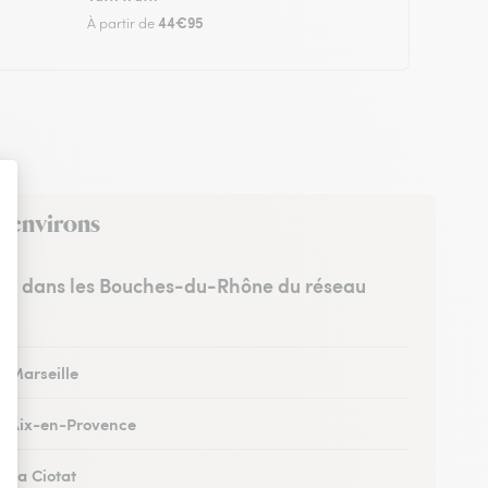
44€95
À partir de
s environs
stes dans les Bouches-du-Rhône du réseau
à Marseille
 à Aix-en-Provence
à La Ciotat