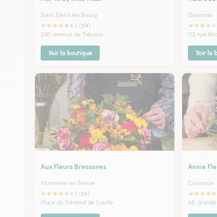
Saint Denis les Bourg
Oyonnax
★
★
★
★
★
★
★
★
★
★
4.7 (174)
230, avenue de Trévoux
113, rue An
Voir la boutique
Voir la
Aux Fleurs Bressanes
Annie Fle
Montrevel en Bresse
Cousance
★
★
★
★
★
★
★
★
★
★
4.7 (94)
Place du Général de Gaulle
48, grande