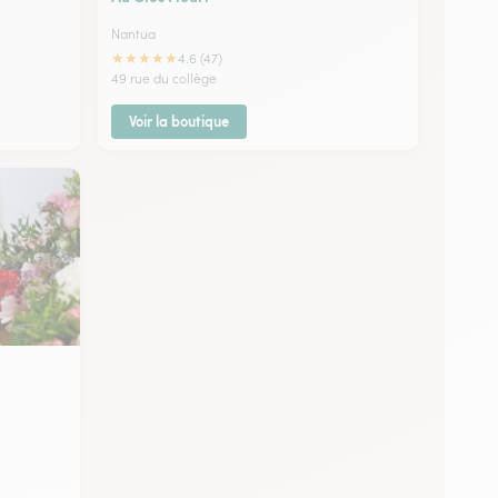
Nantua
★
★
★
★
★
4.6 (47)
49 rue du collège
Voir la boutique