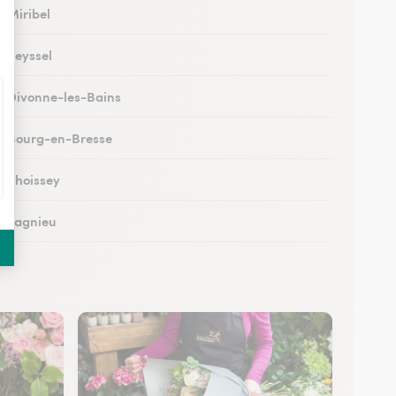
à Miribel
à Seyssel
 à Divonne-les-Bains
 à Bourg-en-Bresse
à Thoissey
 à Lagnieu
 à Vonnas
 à Oyonnax