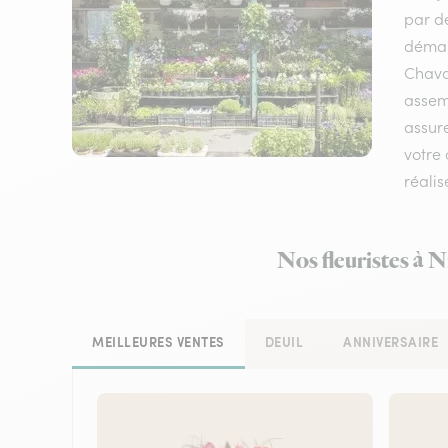
par de
démarq
Chava
assemb
assure
votre 
réalis
Nos fleuristes à N
MEILLEURES VENTES
DEUIL
ANNIVERSAIRE