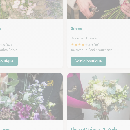
e
Silene
Bourg en Bresse
★
★
★
★
★
4.6 (67)
3.9 (19)
arles Robin
18, avenue Bad Kreuznach
 boutique
Voir la boutique
crees
Fleurs 4 Saisons, N. Prely