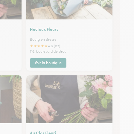
Nectoux Fleurs
Bourg en Bresse
★
★
★
★
★
4.6 (83)
116, boulevard de Brou
Voir la boutique
Au Clos Fleuri