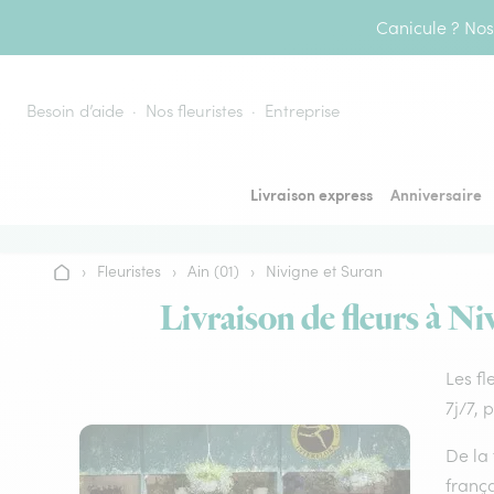
Aller au contenu
Canicule ? Nos 
Besoin d’aide
Nos fleuristes
Entreprise
Livraison express
Anniversaire
›
Fleuristes
›
Ain (01)
›
Nivigne et Suran
Accueil
Livraison de fleurs à Ni
Les fl
7j/7, 
De la 
frança