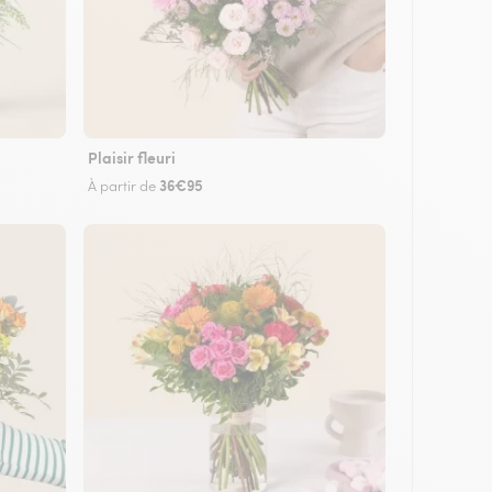
Plaisir fleuri
36€95
À partir de