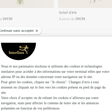
Soleil d'été
29€95
39€95
de
À partir de
Faire livrer des fleurs
fleuriste Interflora à Nivigne et Suran et dans 
Les 
Fleuristes
Fleuristes