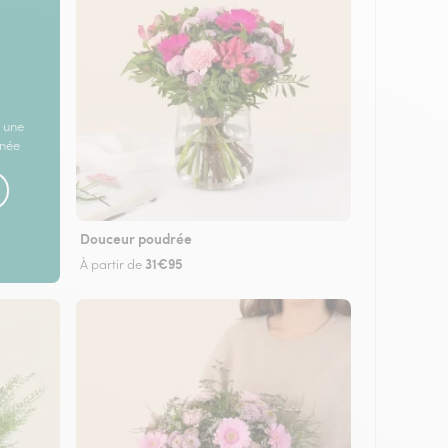
 une
rnée
Douceur poudrée
31€95
À partir de