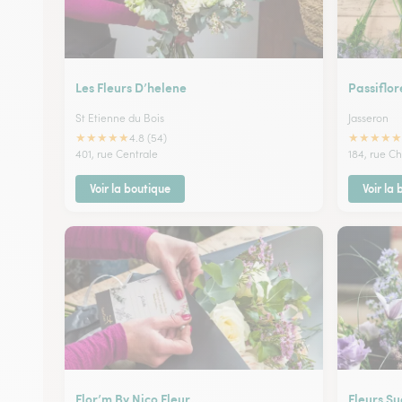
Les Fleurs D’helene
Passiflor
St Etienne du Bois
Jasseron
★
★
★
★
★
★
★
★
★
★
4.8 (54)
401, rue Centrale
184, rue Ch
Voir la boutique
Voir la
Flor’m By Nico Fleur
Fleurs Su