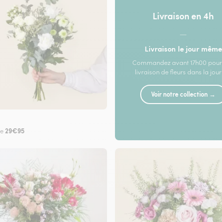
Livraison en 4h
—
Livraison le jour même
Commandez avant 17h00 pour
livraison de fleurs dans la jou
Voir notre collection →
29€95
de