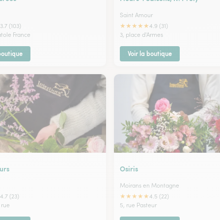
Saint Amour
★
★
★
★
★
3.7 (103)
4.9 (31)
atole France
3, place d'Armes
 boutique
Voir la boutique
urs
Osiris
Moirans en Montagne
★
★
★
★
★
4.7 (23)
4.5 (22)
 rue
5, rue Pasteur