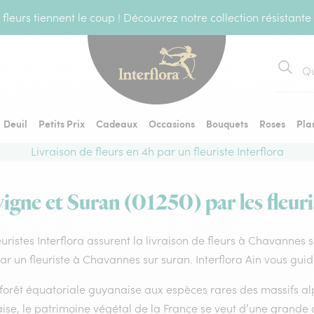
fleurs tiennent le coup ! Découvrez notre collection résistante
Recher
Deuil
Petits Prix
Cadeaux
Occasions
Bouquets
Roses
Pla
Livraison de fleurs en 4h par un fleuriste Interflora
vigne et Suran (01250) par les fleuri
euristes Interflora assurent la livraison de fleurs à Chavannes 
par un fleuriste à Chavannes sur suran. Interflora Ain vous guid
forêt équatoriale guyanaise aux espèces rares des massifs alp
ise, le patrimoine végétal de la France se veut d’une grande 